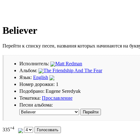
Believer
Перейти к списку песен, названия которых начинаются на бук
Исполнитель:
Matt Redman
Альбом:
The Friendship And The Fear
Язык:
English
Номер дорожки: 1
Подобрано: Eugene Seredyuk
Тематика:
Прославление
Песни альбома:
+4
335