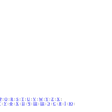
P
:
Q
:
R
:
S
:
T
:
U
:
V
:
W
:
Y
:
Z
:
X
:
Т
:
У
:
Ф
:
Х
:
Ц
:
Ч
:
Ш
:
Щ
:
Э
:
Є
:
Я
:
Ї
:
Ю
: