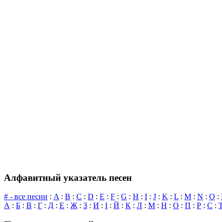
Алфавитный указатель песен
# - все песни
:
A
:
B
:
C
:
D
:
E
:
F
:
G
:
H
:
I
:
J
:
K
:
L
:
M
:
N
:
O
:
А
:
Б
:
В
:
Г
:
Д
:
Е
:
Ж
:
З
:
И
:
І
:
Й
:
К
:
Л
:
М
:
Н
:
О
:
П
:
Р
:
С
: