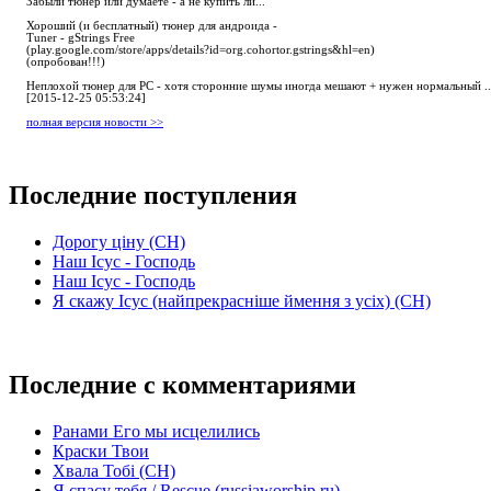
Забыли тюнер или думаете - а не купить ли...
Хороший (и бесплатный) тюнер для андроида -
Tuner - gStrings Free
(play.google.com/store/apps/details?id=org.cohortor.gstrings&hl=en)
(опробован!!!)
Неплохой тюнер для РС - хотя сторонние шумы иногда мешают + нужен нормальный ..
[2015-12-25 05:53:24]
полная версия новости >>
Последние поступления
Дорогу ціну (СН)
Наш Ісус - Господь
Наш Ісус - Господь
Я скажу Ісус (найпрекрасніше ймення з усіх) (СН)
Последние с комментариями
Ранами Его мы исцелились
Краски Твои
Хвала Тобі (СН)
Я спасу тебя / Rescue (russiaworship.ru)