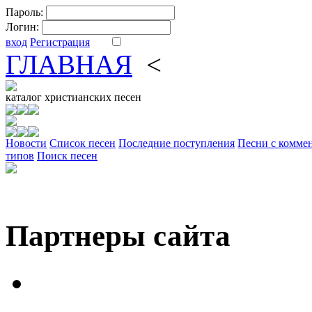
Пароль:
Логин:
вход
Регистрация
ГЛАВНАЯ
<
ФОРУМ
DV
каталог
христианских песен
Новости
Cписок песен
Последние поступления
Песни с комме
типов
Поиск песен
Партнеры сайта