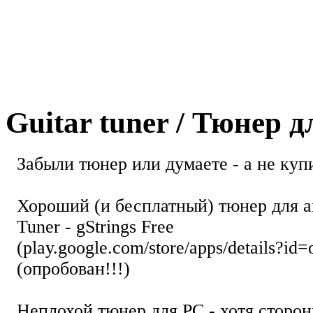
Guitar tuner / Тюнер 
Забыли тюнер или думаете - а не купи
Хороший (и бесплатный) тюнер для а
Tuner - gStrings Free
(play.google.com/store/apps/details?id=
(опробован!!!)
Неплохой тюнер для РС - хотя стор