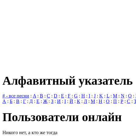
Алфавитный указатель 
# - все песни
:
A
:
B
:
C
:
D
:
E
:
F
:
G
:
H
:
I
:
J
:
K
:
L
:
M
:
N
:
O
:
А
:
Б
:
В
:
Г
:
Д
:
Е
:
Ж
:
З
:
И
:
І
:
Й
:
К
:
Л
:
М
:
Н
:
О
:
П
:
Р
:
С
:
Пользователи онлайн
Никого нет, а кто же тогда