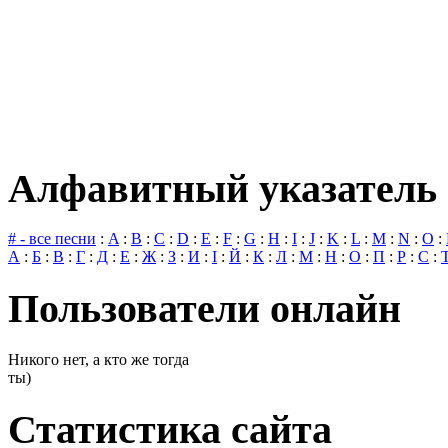
Алфавитный указатель 
# - все песни
:
A
:
B
:
C
:
D
:
E
:
F
:
G
:
H
:
I
:
J
:
K
:
L
:
M
:
N
:
O
:
А
:
Б
:
В
:
Г
:
Д
:
Е
:
Ж
:
З
:
И
:
І
:
Й
:
К
:
Л
:
М
:
Н
:
О
:
П
:
Р
:
С
:
Пользователи онлайн
Никого нет, а кто же тогда
ты)
Статистика сайта