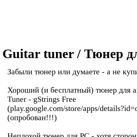
Guitar tuner / Тюнер 
Забыли тюнер или думаете - а не купи
Хороший (и бесплатный) тюнер для а
Tuner - gStrings Free
(play.google.com/store/apps/details?id=
(опробован!!!)
Неплохой тюнер для РС - хотя стор