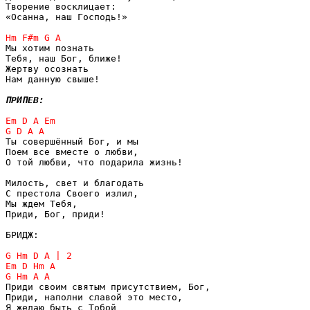
Творение восклицает:

«Осанна, наш Господь!»

Мы хотим познать

Тебя, наш Бог, ближе!

Жертву осознать

Нам данную свыше!

ПРИПЕВ:
Ты совершённый Бог, и мы

Поем все вместе о любви,

О той любви, что подарила жизнь!

Милость, свет и благодать

С престола Своего излил,

Мы ждем Тебя, 

Приди, Бог, приди!

БРИДЖ:

Приди своим святым присутствием, Бог,

Приди, наполни славой это место,

Я желаю быть с Тобой
