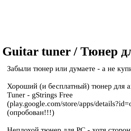
Guitar tuner / Тюнер 
Забыли тюнер или думаете - а не купи
Хороший (и бесплатный) тюнер для а
Tuner - gStrings Free
(play.google.com/store/apps/details?id=
(опробован!!!)
Неплохой тюнер для РС - хотя стор