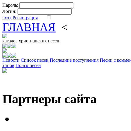
Пароль:
Логин:
вход
Регистрация
ГЛАВНАЯ
<
ФОРУМ
DV
каталог
христианских песен
Новости
Cписок песен
Последние поступления
Песни с комме
типов
Поиск песен
Партнеры сайта