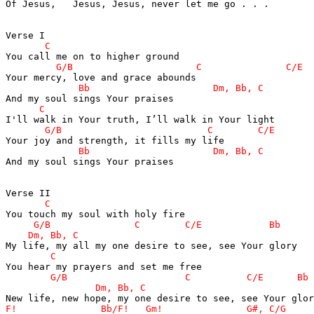
Of Jesus,   Jesus, Jesus, never let me go . . .

And my soul sings Your praises
