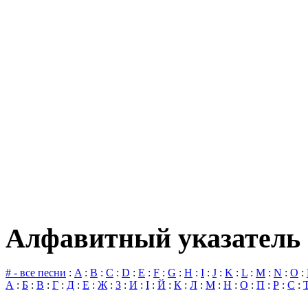
Алфавитный указатель 
# - все песни
:
A
:
B
:
C
:
D
:
E
:
F
:
G
:
H
:
I
:
J
:
K
:
L
:
M
:
N
:
O
:
А
:
Б
:
В
:
Г
:
Д
:
Е
:
Ж
:
З
:
И
:
І
:
Й
:
К
:
Л
:
М
:
Н
:
О
:
П
:
Р
:
С
: