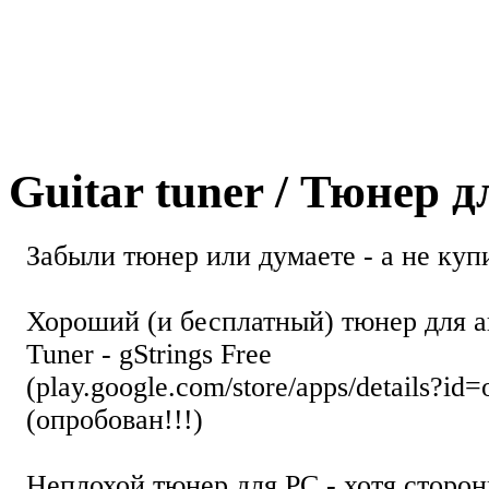
Guitar tuner / Тюнер 
Забыли тюнер или думаете - а не купи
Хороший (и бесплатный) тюнер для а
Tuner - gStrings Free
(play.google.com/store/apps/details?id=
(опробован!!!)
Неплохой тюнер для РС - хотя стор