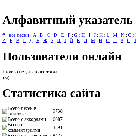
Алфавитный указатель 
# - все песни
:
A
:
B
:
C
:
D
:
E
:
F
:
G
:
H
:
I
:
J
:
K
:
L
:
M
:
N
:
O
:
А
:
Б
:
В
:
Г
:
Д
:
Е
:
Ж
:
З
:
И
:
І
:
Й
:
К
:
Л
:
М
:
Н
:
О
:
П
:
Р
:
С
:
Пользователи онлайн
Никого нет, а кто же тогда
ты)
Статистика сайта
Всего песен в
9738
каталоге
Всего с аккордами
6687
Всего с
3891
комментариями
Всего пользователей
8427