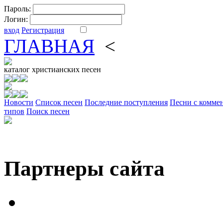
Пароль:
Логин:
вход
Регистрация
ГЛАВНАЯ
<
ФОРУМ
DV
каталог
христианских песен
Новости
Cписок песен
Последние поступления
Песни с комме
типов
Поиск песен
Партнеры сайта