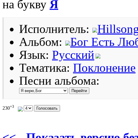
на букву
Я
Исполнитель:
Hillson
Альбом:
Бог Есть Лю
Язык:
Русский
Тематика:
Поклонение
Песни альбома:
+3
230
<< - Показать версию без