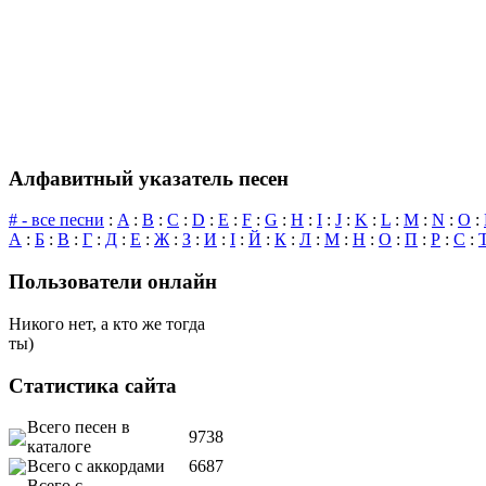
Алфавитный указатель песен
# - все песни
:
A
:
B
:
C
:
D
:
E
:
F
:
G
:
H
:
I
:
J
:
K
:
L
:
M
:
N
:
O
:
А
:
Б
:
В
:
Г
:
Д
:
Е
:
Ж
:
З
:
И
:
І
:
Й
:
К
:
Л
:
М
:
Н
:
О
:
П
:
Р
:
С
:
Пользователи онлайн
Никого нет, а кто же тогда
ты)
Статистика сайта
Всего песен в
9738
каталоге
Всего с аккордами
6687
Всего с