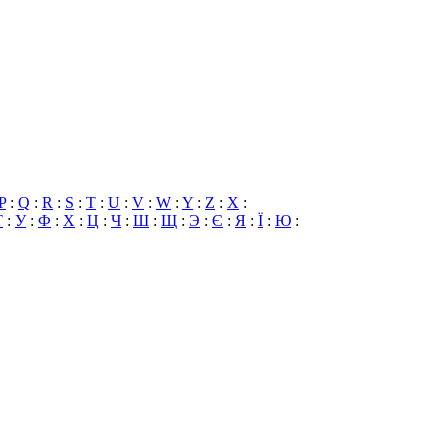
P
:
Q
:
R
:
S
:
T
:
U
:
V
:
W
:
Y
:
Z
:
X
:
Т
:
У
:
Ф
:
Х
:
Ц
:
Ч
:
Ш
:
Щ
:
Э
:
Є
:
Я
:
Ї
:
Ю
: