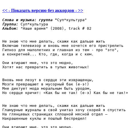
<< - Показать версию без аккордов - >>
Слова и музыка: 
группа "
Группа: 
Альбом: 
"Наше время" (2008), track # 02

Не знаю что мне делать, скажи как дальше жить

Включаю телевизор и вновь мне хочется его пристрелить

Гипноз для малолетних и главная из тем - про "это",

а конкретней... Кто, где, когда и с кем.

Они втирают мне, что это модно,

Хотят нас превратить в тупых животных!

Вновь мне лезут в сердце эти извращенцы,

Мозги превращают в мусорный бак (е-э!)

Мне диктует мода моральным быть уродом,

Но сердце кричит: «Как бы не так! (е-э) Как бы не так!»

Не знаю что мне делать, скажи как дальше жить

Гламурные журналы в свой унитаз хочу скорей я спустить

На глянцевых страницах сплошной мясной отдел –

Накрашенные куклы и пошлый беспредел!

Они втирают мне, что это модно,
