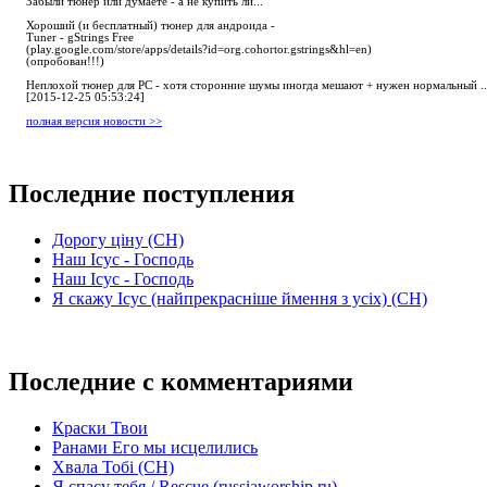
Забыли тюнер или думаете - а не купить ли...
Хороший (и бесплатный) тюнер для андроида -
Tuner - gStrings Free
(play.google.com/store/apps/details?id=org.cohortor.gstrings&hl=en)
(опробован!!!)
Неплохой тюнер для РС - хотя сторонние шумы иногда мешают + нужен нормальный ..
[2015-12-25 05:53:24]
полная версия новости >>
Последние поступления
Дорогу ціну (СН)
Наш Ісус - Господь
Наш Ісус - Господь
Я скажу Ісус (найпрекрасніше ймення з усіх) (СН)
Последние с комментариями
Краски Твои
Ранами Его мы исцелились
Хвала Тобі (СН)
Я спасу тебя / Rescue (russiaworship.ru)