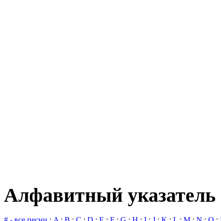
Алфавитный указатель 
# - все песни
:
A
:
B
:
C
:
D
:
E
:
F
:
G
:
H
:
I
:
J
:
K
:
L
:
M
:
N
:
O
: