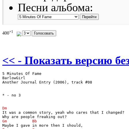
Песни альбома:
+1
400
<< - Показать версию без
5 Minutes Of Fame

BarlowGirl

Another Journal Entry (2006), track #08

* - no 3

It was a common story, yeah who cares that I changed?
