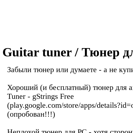
Guitar tuner / Тюнер 
Забыли тюнер или думаете - а не купи
Хороший (и бесплатный) тюнер для а
Tuner - gStrings Free
(play.google.com/store/apps/details?id=
(опробован!!!)
Неплохой тюнер для РС - хотя стор