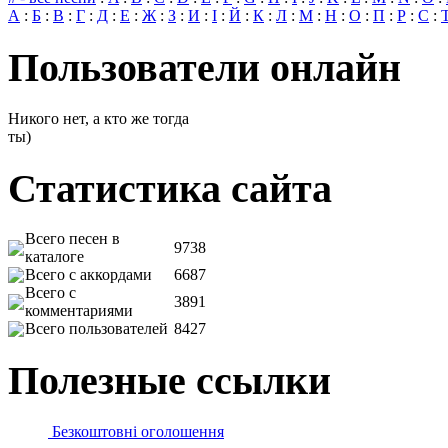
А
:
Б
:
В
:
Г
:
Д
:
Е
:
Ж
:
З
:
И
:
І
:
Й
:
К
:
Л
:
М
:
Н
:
О
:
П
:
Р
:
С
:
Пользователи онлайн
Никого нет, а кто же тогда
ты)
Статистика сайта
Всего песен в
9738
каталоге
Всего с аккордами
6687
Всего с
3891
комментариями
Всего пользователей
8427
Полезные ссылки
Безкоштовні оголошення