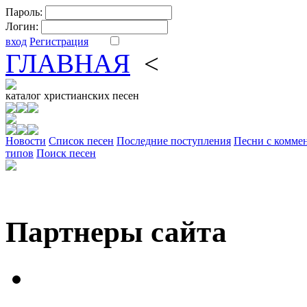
Пароль:
Логин:
вход
Регистрация
ГЛАВНАЯ
<
ФОРУМ
DV
каталог
христианских песен
Новости
Cписок песен
Последние поступления
Песни с комме
типов
Поиск песен
Партнеры сайта