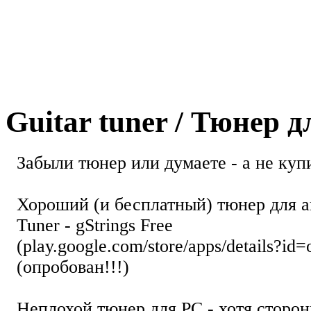
Guitar tuner / Тюнер 
Забыли тюнер или думаете - а не купи
Хороший (и бесплатный) тюнер для а
Tuner - gStrings Free
(play.google.com/store/apps/details?id=
(опробован!!!)
Неплохой тюнер для РС - хотя стор