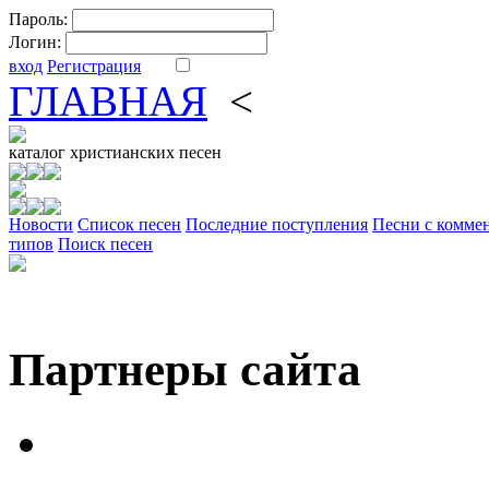
Пароль:
Логин:
вход
Регистрация
ГЛАВНАЯ
<
ФОРУМ
DV
каталог
христианских песен
Новости
Cписок песен
Последние поступления
Песни с комме
типов
Поиск песен
Партнеры сайта