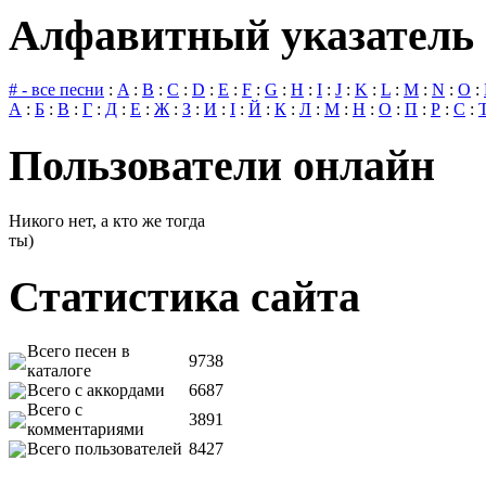
Алфавитный указатель 
# - все песни
:
A
:
B
:
C
:
D
:
E
:
F
:
G
:
H
:
I
:
J
:
K
:
L
:
M
:
N
:
O
:
А
:
Б
:
В
:
Г
:
Д
:
Е
:
Ж
:
З
:
И
:
І
:
Й
:
К
:
Л
:
М
:
Н
:
О
:
П
:
Р
:
С
:
Пользователи онлайн
Никого нет, а кто же тогда
ты)
Статистика сайта
Всего песен в
9738
каталоге
Всего с аккордами
6687
Всего с
3891
комментариями
Всего пользователей
8427