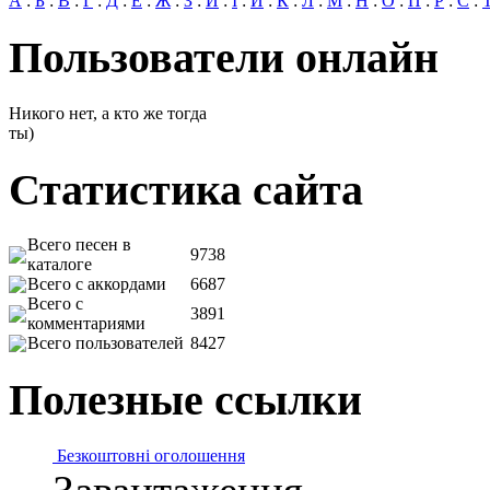
А
:
Б
:
В
:
Г
:
Д
:
Е
:
Ж
:
З
:
И
:
І
:
Й
:
К
:
Л
:
М
:
Н
:
О
:
П
:
Р
:
С
:
Пользователи онлайн
Никого нет, а кто же тогда
ты)
Статистика сайта
Всего песен в
9738
каталоге
Всего с аккордами
6687
Всего с
3891
комментариями
Всего пользователей
8427
Полезные ссылки
Безкоштовні оголошення