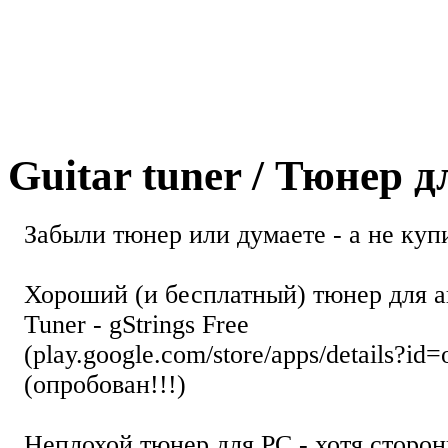
Guitar tuner / Тюнер 
Забыли тюнер или думаете - а не купи
Хороший (и бесплатный) тюнер для а
Tuner - gStrings Free
(play.google.com/store/apps/details?id=
(опробован!!!)
Неплохой тюнер для РС - хотя стор