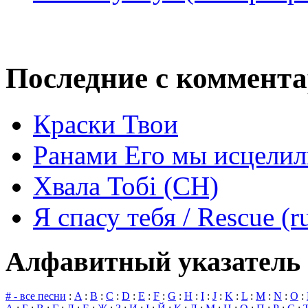
Последние с коммент
Краски Твои
Ранами Его мы исцелил
Хвала Тобі (СН)
Я спасу тебя / Rescue (r
Алфавитный указатель 
# - все песни
:
A
:
B
:
C
:
D
:
E
:
F
:
G
:
H
:
I
:
J
:
K
:
L
:
M
:
N
:
O
: