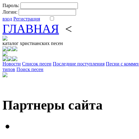
Пароль:
Логин:
вход
Регистрация
ГЛАВНАЯ
<
ФОРУМ
DV
каталог
христианских песен
Новости
Cписок песен
Последние поступления
Песни с комме
типов
Поиск песен
Партнеры сайта