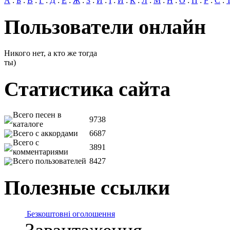
А
:
Б
:
В
:
Г
:
Д
:
Е
:
Ж
:
З
:
И
:
І
:
Й
:
К
:
Л
:
М
:
Н
:
О
:
П
:
Р
:
С
:
Пользователи онлайн
Никого нет, а кто же тогда
ты)
Статистика сайта
Всего песен в
9738
каталоге
Всего с аккордами
6687
Всего с
3891
комментариями
Всего пользователей
8427
Полезные ссылки
Безкоштовні оголошення