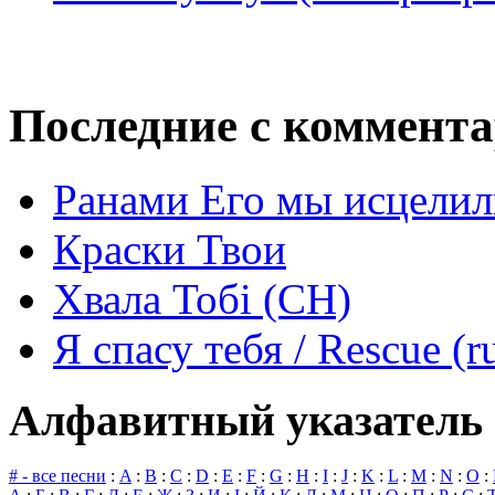
Последние с коммент
Ранами Его мы исцелил
Краски Твои
Хвала Тобі (СН)
Я спасу тебя / Rescue (r
Алфавитный указатель 
# - все песни
:
A
:
B
:
C
:
D
:
E
:
F
:
G
:
H
:
I
:
J
:
K
:
L
:
M
:
N
:
O
: