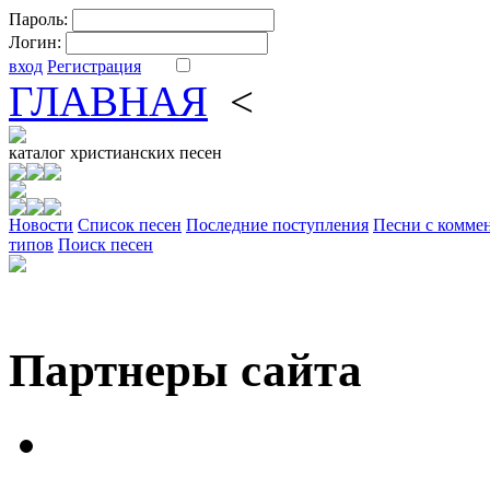
Пароль:
Логин:
вход
Регистрация
ГЛАВНАЯ
<
ФОРУМ
DV
каталог
христианских песен
Новости
Cписок песен
Последние поступления
Песни с комме
типов
Поиск песен
Партнеры сайта