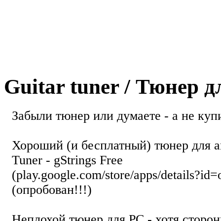
Guitar tuner / Тюнер 
Забыли тюнер или думаете - а не купи
Хороший (и бесплатный) тюнер для а
Tuner - gStrings Free
(play.google.com/store/apps/details?id=
(опробован!!!)
Неплохой тюнер для РС - хотя стор