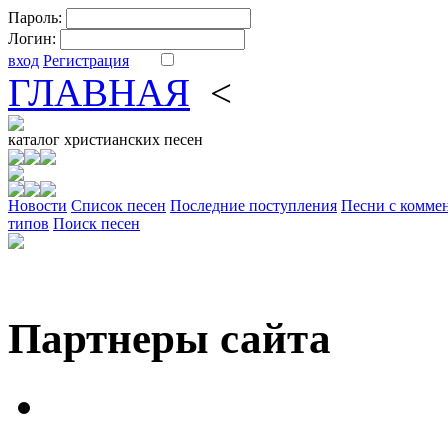
Пароль:
Логин:
вход
Регистрация
ГЛАВНАЯ
<
ФОРУМ
DV
каталог
христианских песен
Новости
Cписок песен
Последние поступления
Песни с комме
типов
Поиск песен
Партнеры сайта