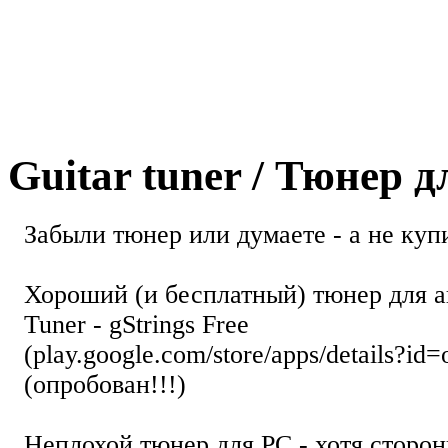
Guitar tuner / Тюнер 
Забыли тюнер или думаете - а не купи
Хороший (и бесплатный) тюнер для а
Tuner - gStrings Free
(play.google.com/store/apps/details?id=
(опробован!!!)
Неплохой тюнер для РС - хотя стор