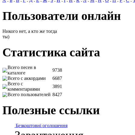
А
:
Б
:
В
:
Г
:
Д
:
Е
:
Ж
:
З
:
И
:
І
:
Й
:
К
:
Л
:
М
:
Н
:
О
:
П
:
Р
:
С
:
Пользователи онлайн
Никого нет, а кто же тогда
ты)
Статистика сайта
Всего песен в
9738
каталоге
Всего с аккордами
6687
Всего с
3891
комментариями
Всего пользователей
8427
Полезные ссылки
Безкоштовні оголошення