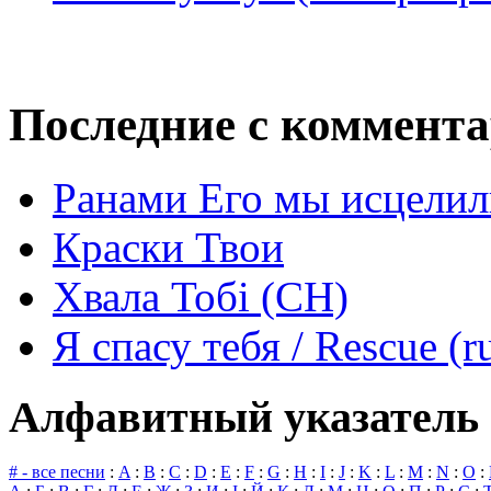
Последние с коммент
Ранами Его мы исцелил
Краски Твои
Хвала Тобі (СН)
Я спасу тебя / Rescue (r
Алфавитный указатель 
# - все песни
:
A
:
B
:
C
:
D
:
E
:
F
:
G
:
H
:
I
:
J
:
K
:
L
:
M
:
N
:
O
: