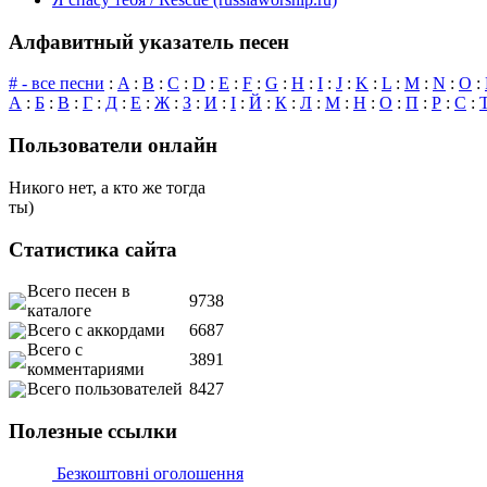
Алфавитный указатель песен
# - все песни
:
A
:
B
:
C
:
D
:
E
:
F
:
G
:
H
:
I
:
J
:
K
:
L
:
M
:
N
:
O
:
А
:
Б
:
В
:
Г
:
Д
:
Е
:
Ж
:
З
:
И
:
І
:
Й
:
К
:
Л
:
М
:
Н
:
О
:
П
:
Р
:
С
:
Пользователи онлайн
Никого нет, а кто же тогда
ты)
Статистика сайта
Всего песен в
9738
каталоге
Всего с аккордами
6687
Всего с
3891
комментариями
Всего пользователей
8427
Полезные ссылки
Безкоштовні оголошення