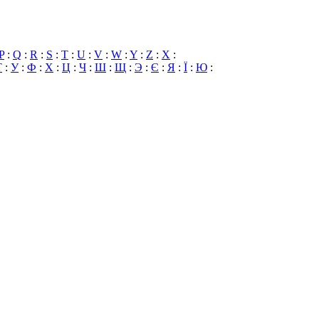
P
:
Q
:
R
:
S
:
T
:
U
:
V
:
W
:
Y
:
Z
:
X
:
Т
:
У
:
Ф
:
Х
:
Ц
:
Ч
:
Ш
:
Щ
:
Э
:
Є
:
Я
:
Ї
:
Ю
: