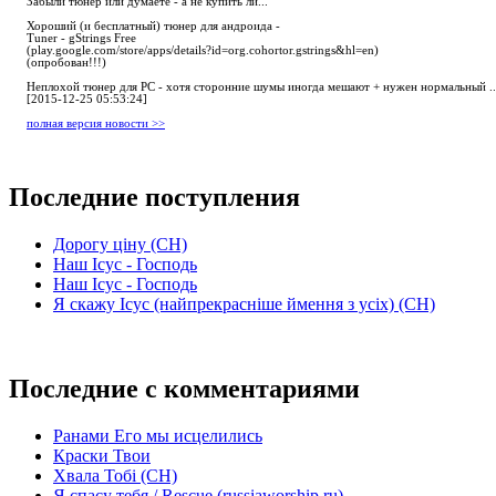
Забыли тюнер или думаете - а не купить ли...
Хороший (и бесплатный) тюнер для андроида -
Tuner - gStrings Free
(play.google.com/store/apps/details?id=org.cohortor.gstrings&hl=en)
(опробован!!!)
Неплохой тюнер для РС - хотя сторонние шумы иногда мешают + нужен нормальный ..
[2015-12-25 05:53:24]
полная версия новости >>
Последние поступления
Дорогу ціну (СН)
Наш Ісус - Господь
Наш Ісус - Господь
Я скажу Ісус (найпрекрасніше ймення з усіх) (СН)
Последние с комментариями
Ранами Его мы исцелились
Краски Твои
Хвала Тобі (СН)
Я спасу тебя / Rescue (russiaworship.ru)