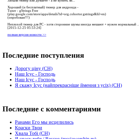
Забыли тюнер или думаете - а не купить ли...
Хороший (и бесплатный) тюнер для андроида -
Tuner - gStrings Free
(play.google.com/store/apps/details?id=org.cohortor.gstrings&hl=en)
(опробован!!!)
Неплохой тюнер для РС - хотя сторонние шумы иногда мешают + нужен нормальный ..
[2015-12-25 05:53:24]
полная версия новости >>
Последние поступления
Дорогу ціну (СН)
Наш Ісус - Господь
Наш Ісус - Господь
Я скажу Ісус (найпрекрасніше ймення з усіх) (СН)
Последние с комментариями
Ранами Его мы исцелились
Краски Твои
Хвала Тобі (СН)
Я спасу тебя / Rescue (russiaworship.ru)