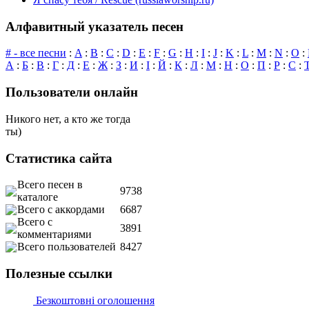
Алфавитный указатель песен
# - все песни
:
A
:
B
:
C
:
D
:
E
:
F
:
G
:
H
:
I
:
J
:
K
:
L
:
M
:
N
:
O
:
А
:
Б
:
В
:
Г
:
Д
:
Е
:
Ж
:
З
:
И
:
І
:
Й
:
К
:
Л
:
М
:
Н
:
О
:
П
:
Р
:
С
:
Пользователи онлайн
Никого нет, а кто же тогда
ты)
Статистика сайта
Всего песен в
9738
каталоге
Всего с аккордами
6687
Всего с
3891
комментариями
Всего пользователей
8427
Полезные ссылки
Безкоштовні оголошення