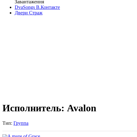
Завантаження
DvaSongs В.Контакте
Двери Страж
Исполнитель: Avalon
Тип:
Группа
A maze of Grace