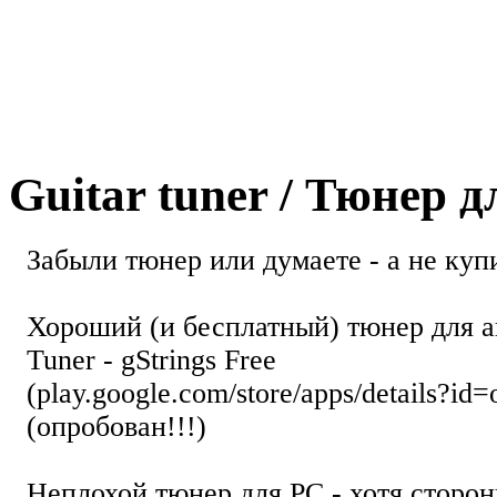
Guitar tuner / Тюнер 
Забыли тюнер или думаете - а не купи
Хороший (и бесплатный) тюнер для а
Tuner - gStrings Free
(play.google.com/store/apps/details?id=
(опробован!!!)
Неплохой тюнер для РС - хотя стор