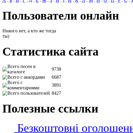
А
:
Б
:
В
:
Г
:
Д
:
Е
:
Ж
:
З
:
И
:
І
:
Й
:
К
:
Л
:
М
:
Н
:
О
:
П
:
Р
:
С
:
Пользователи онлайн
Никого нет, а кто же тогда
ты)
Статистика сайта
Всего песен в
9738
каталоге
Всего с аккордами
6687
Всего с
3891
комментариями
Всего пользователей
8427
Полезные ссылки
Безкоштовні оголошен