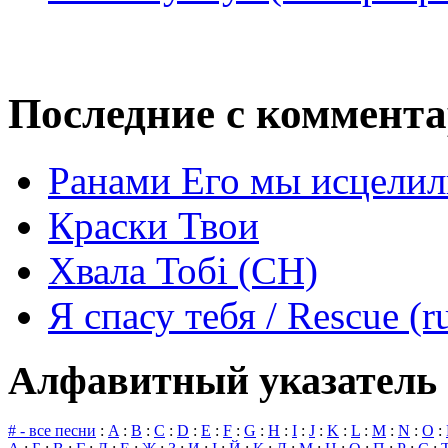
Последние с коммент
Ранами Его мы исцелил
Краски Твои
Хвала Тобі (СН)
Я спасу тебя / Rescue (r
Алфавитный указатель 
# - все песни
:
A
:
B
:
C
:
D
:
E
:
F
:
G
:
H
:
I
:
J
:
K
:
L
:
M
:
N
:
O
: