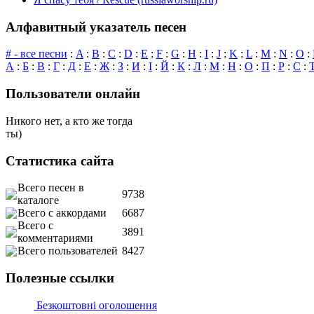
Алфавитный указатель песен
# - все песни
:
A
:
B
:
C
:
D
:
E
:
F
:
G
:
H
:
I
:
J
:
K
:
L
:
M
:
N
:
O
:
А
:
Б
:
В
:
Г
:
Д
:
Е
:
Ж
:
З
:
И
:
І
:
Й
:
К
:
Л
:
М
:
Н
:
О
:
П
:
Р
:
С
:
Пользователи онлайн
Никого нет, а кто же тогда
ты)
Статистика сайта
Всего песен в
9738
каталоге
Всего с аккордами
6687
Всего с
3891
комментариями
Всего пользователей
8427
Полезные ссылки
Безкоштовні оголошення