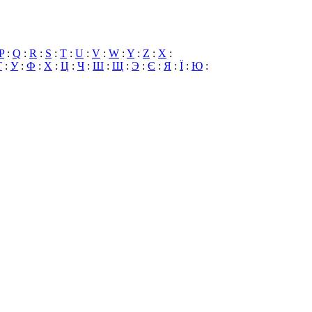
P
:
Q
:
R
:
S
:
T
:
U
:
V
:
W
:
Y
:
Z
:
X
:
Т
:
У
:
Ф
:
Х
:
Ц
:
Ч
:
Ш
:
Щ
:
Э
:
Є
:
Я
:
Ї
:
Ю
: