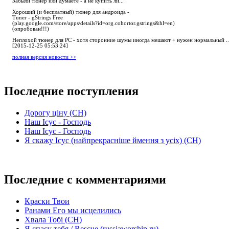
Забыли тюнер или думаете - а не купить ли...
Хороший (и бесплатный) тюнер для андроида -
Tuner - gStrings Free
(play.google.com/store/apps/details?id=org.cohortor.gstrings&hl=en)
(опробован!!!)
Неплохой тюнер для РС - хотя сторонние шумы иногда мешают + нужен нормальный ..
[2015-12-25 05:53:24]
полная версия новости >>
Последние поступления
Дорогу ціну (СН)
Наш Ісус - Господь
Наш Ісус - Господь
Я скажу Ісус (найпрекрасніше ймення з усіх) (СН)
Последние с комментариями
Краски Твои
Ранами Его мы исцелились
Хвала Тобі (СН)
Я спасу тебя / Rescue (russiaworship.ru)