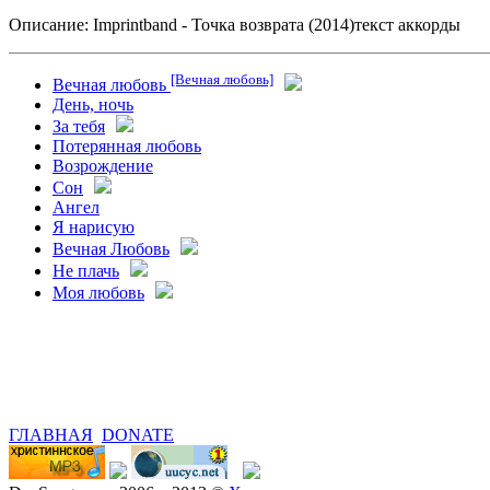
Описание: Imprintband - Точка возврата (2014)текст аккорды
[Вечная любовь]
Вечная любовь
День, ночь
За тебя
Потерянная любовь
Возрождение
Сон
Ангел
Я нарисую
Вечная Любовь
Не плачь
Моя любовь
ГЛАВНАЯ
DONATE