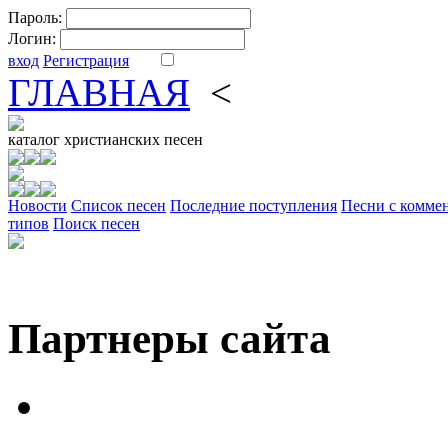
Пароль:
Логин:
вход
Регистрация
ГЛАВНАЯ
<
ФОРУМ
DV
каталог
христианских песен
Новости
Cписок песен
Последние поступления
Песни с комме
типов
Поиск песен
Партнеры сайта