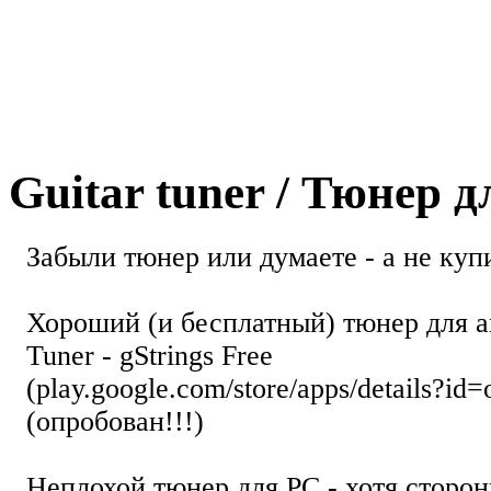
Guitar tuner / Тюнер 
Забыли тюнер или думаете - а не купи
Хороший (и бесплатный) тюнер для а
Tuner - gStrings Free
(play.google.com/store/apps/details?id=
(опробован!!!)
Неплохой тюнер для РС - хотя стор