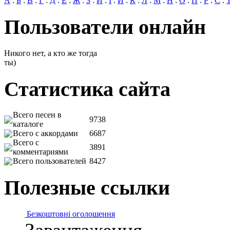
А
:
Б
:
В
:
Г
:
Д
:
Е
:
Ж
:
З
:
И
:
І
:
Й
:
К
:
Л
:
М
:
Н
:
О
:
П
:
Р
:
С
:
Пользователи онлайн
Никого нет, а кто же тогда
ты)
Статистика сайта
Всего песен в
9738
каталоге
Всего с аккордами
6687
Всего с
3891
комментариями
Всего пользователей
8427
Полезные ссылки
Безкоштовні оголошення