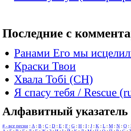
Последние с коммент
Ранами Его мы исцелил
Краски Твои
Хвала Тобі (СН)
Я спасу тебя / Rescue (r
Алфавитный указатель 
# - все песни
:
A
:
B
:
C
:
D
:
E
:
F
:
G
:
H
:
I
:
J
:
K
:
L
:
M
:
N
:
O
: