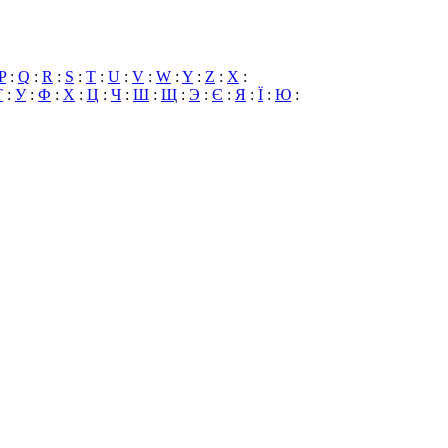
P
:
Q
:
R
:
S
:
T
:
U
:
V
:
W
:
Y
:
Z
:
X
:
Т
:
У
:
Ф
:
Х
:
Ц
:
Ч
:
Ш
:
Щ
:
Э
:
Є
:
Я
:
Ї
:
Ю
: