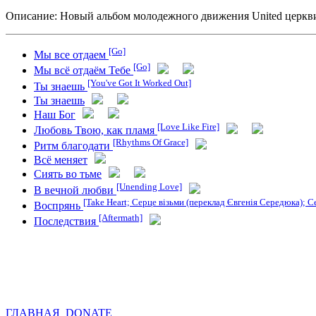
Описание: Новый альбом молодежного движения United церкв
[Go]
Мы все отдаем
[Go]
Мы всё отдаём Тебе
[You've Got It Worked Out]
Ты знаешь
Ты знаешь
Наш Бог
[Love Like Fire]
Любовь Твою, как пламя
[Rhythms Of Grace]
Ритм благодати
Всё меняет
Сиять во тьме
[Unending Love]
В вечной любви
[Take Heart; Серце візьми (переклад Євгенія Середюка); 
Воспрянь
[Aftermath]
Последствия
ГЛАВНАЯ
DONATE