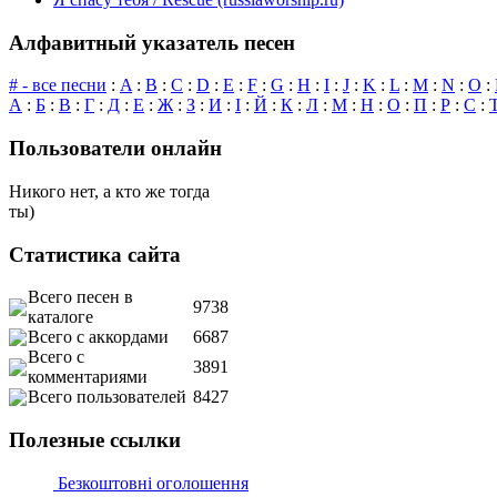
Алфавитный указатель песен
# - все песни
:
A
:
B
:
C
:
D
:
E
:
F
:
G
:
H
:
I
:
J
:
K
:
L
:
M
:
N
:
O
:
А
:
Б
:
В
:
Г
:
Д
:
Е
:
Ж
:
З
:
И
:
І
:
Й
:
К
:
Л
:
М
:
Н
:
О
:
П
:
Р
:
С
:
Пользователи онлайн
Никого нет, а кто же тогда
ты)
Статистика сайта
Всего песен в
9738
каталоге
Всего с аккордами
6687
Всего с
3891
комментариями
Всего пользователей
8427
Полезные ссылки
Безкоштовні оголошення