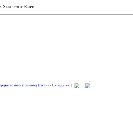
и Хиллсонг Киев.
Сердце возьми (перевод Евгения Середюка)]