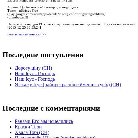
Забыли тюнер или думаете - а не купить ли...
Хороший (и бесплатный) тюнер для андроида -
Tuner - gStrings Free
(play.google.com/store/apps/details?id=org.cohortor.gstrings&hl=en)
(опробован!!!)
Неплохой тюнер для РС - хотя сторонние шумы иногда мешают + нужен нормальный ..
[2015-12-25 05:53:24]
полная версия новости >>
Последние поступления
Дорогу ціну (СН)
Наш Ісус - Господь
Наш Ісус - Господь
Я скажу Ісус (найпрекрасніше ймення з усіх) (СН)
Последние с комментариями
Ранами Его мы исцелились
Краски Твои
Хвала Тобі (СН)
Я спасу тебя / Rescue (russiaworship.ru)