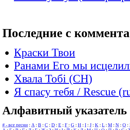
Последние с коммент
Краски Твои
Ранами Его мы исцелил
Хвала Тобі (СН)
Я спасу тебя / Rescue (r
Алфавитный указатель 
# - все песни
:
A
:
B
:
C
:
D
:
E
:
F
:
G
:
H
:
I
:
J
:
K
:
L
:
M
:
N
:
O
: