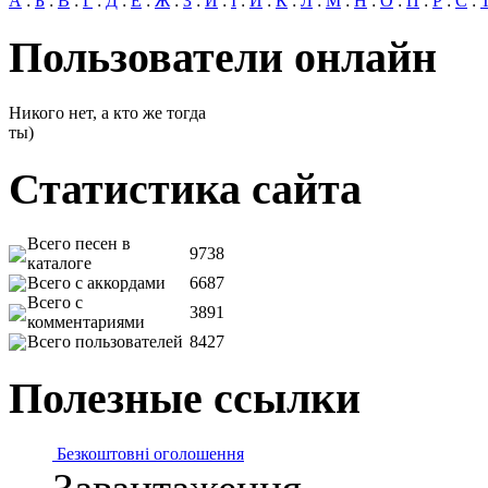
А
:
Б
:
В
:
Г
:
Д
:
Е
:
Ж
:
З
:
И
:
І
:
Й
:
К
:
Л
:
М
:
Н
:
О
:
П
:
Р
:
С
:
Пользователи онлайн
Никого нет, а кто же тогда
ты)
Статистика сайта
Всего песен в
9738
каталоге
Всего с аккордами
6687
Всего с
3891
комментариями
Всего пользователей
8427
Полезные ссылки
Безкоштовні оголошення