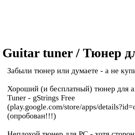
Guitar tuner / Тюнер 
Забыли тюнер или думаете - а не купи
Хороший (и бесплатный) тюнер для а
Tuner - gStrings Free
(play.google.com/store/apps/details?id=
(опробован!!!)
Неплохой тюнер для РС - хотя стор