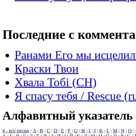
Последние с коммент
Ранами Его мы исцелил
Краски Твои
Хвала Тобі (СН)
Я спасу тебя / Rescue (r
Алфавитный указатель 
# - все песни
:
A
:
B
:
C
:
D
:
E
:
F
:
G
:
H
:
I
:
J
:
K
:
L
:
M
:
N
:
O
: