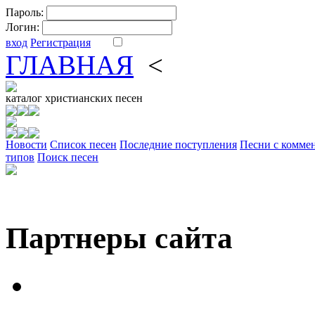
Пароль:
Логин:
вход
Регистрация
ГЛАВНАЯ
<
ФОРУМ
DV
каталог
христианских песен
Новости
Cписок песен
Последние поступления
Песни с комме
типов
Поиск песен
Партнеры сайта