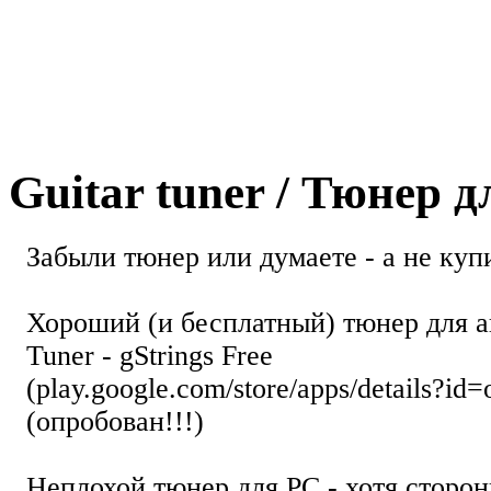
Guitar tuner / Тюнер 
Забыли тюнер или думаете - а не купи
Хороший (и бесплатный) тюнер для а
Tuner - gStrings Free
(play.google.com/store/apps/details?id=
(опробован!!!)
Неплохой тюнер для РС - хотя стор