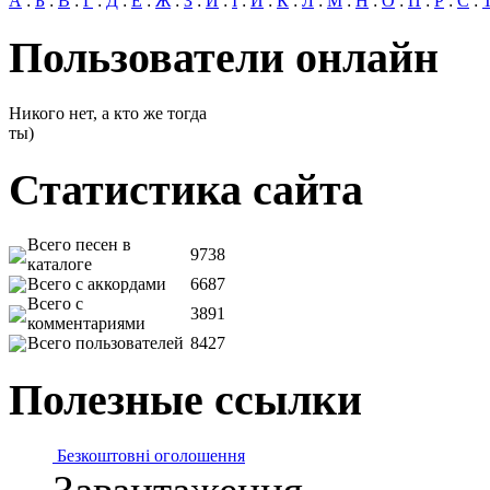
А
:
Б
:
В
:
Г
:
Д
:
Е
:
Ж
:
З
:
И
:
І
:
Й
:
К
:
Л
:
М
:
Н
:
О
:
П
:
Р
:
С
:
Пользователи онлайн
Никого нет, а кто же тогда
ты)
Статистика сайта
Всего песен в
9738
каталоге
Всего с аккордами
6687
Всего с
3891
комментариями
Всего пользователей
8427
Полезные ссылки
Безкоштовні оголошення