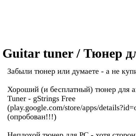
Guitar tuner / Тюнер 
Забыли тюнер или думаете - а не купи
Хороший (и бесплатный) тюнер для а
Tuner - gStrings Free
(play.google.com/store/apps/details?id=
(опробован!!!)
Неплохой тюнер для РС - хотя стор