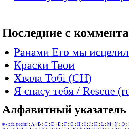
Последние с коммент
Ранами Его мы исцелил
Краски Твои
Хвала Тобі (СН)
Я спасу тебя / Rescue (r
Алфавитный указатель 
# - все песни
:
A
:
B
:
C
:
D
:
E
:
F
:
G
:
H
:
I
:
J
:
K
:
L
:
M
:
N
:
O
: