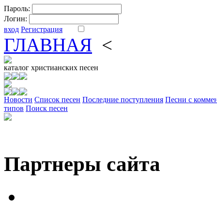
Пароль:
Логин:
вход
Регистрация
ГЛАВНАЯ
<
ФОРУМ
DV
каталог
христианских песен
Новости
Cписок песен
Последние поступления
Песни с комме
типов
Поиск песен
Партнеры сайта