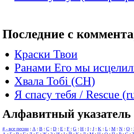
Последние с коммент
Краски Твои
Ранами Его мы исцелил
Хвала Тобі (СН)
Я спасу тебя / Rescue (r
Алфавитный указатель 
# - все песни
:
A
:
B
:
C
:
D
:
E
:
F
:
G
:
H
:
I
:
J
:
K
:
L
:
M
:
N
:
O
: