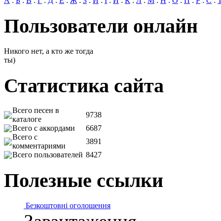
А
:
Б
:
В
:
Г
:
Д
:
Е
:
Ж
:
З
:
И
:
І
:
Й
:
К
:
Л
:
М
:
Н
:
О
:
П
:
Р
:
С
:
Пользователи онлайн
Никого нет, а кто же тогда
ты)
Статистика сайта
Всего песен в
9738
каталоге
Всего с аккордами
6687
Всего с
3891
комментариями
Всего пользователей
8427
Полезные ссылки
Безкоштовні оголошення