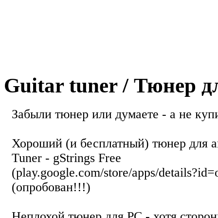
Guitar tuner / Тюнер 
Забыли тюнер или думаете - а не купи
Хороший (и бесплатный) тюнер для а
Tuner - gStrings Free
(play.google.com/store/apps/details?id=
(опробован!!!)
Неплохой тюнер для РС - хотя стор