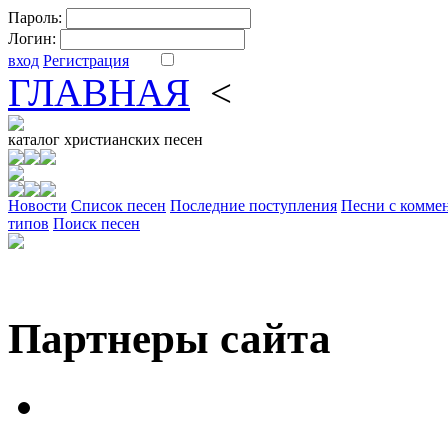
Пароль:
Логин:
вход
Регистрация
ГЛАВНАЯ
<
ФОРУМ
DV
каталог
христианских песен
Новости
Cписок песен
Последние поступления
Песни с комме
типов
Поиск песен
Партнеры сайта