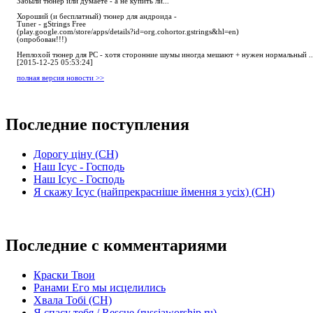
Забыли тюнер или думаете - а не купить ли...
Хороший (и бесплатный) тюнер для андроида -
Tuner - gStrings Free
(play.google.com/store/apps/details?id=org.cohortor.gstrings&hl=en)
(опробован!!!)
Неплохой тюнер для РС - хотя сторонние шумы иногда мешают + нужен нормальный ..
[2015-12-25 05:53:24]
полная версия новости >>
Последние поступления
Дорогу ціну (СН)
Наш Ісус - Господь
Наш Ісус - Господь
Я скажу Ісус (найпрекрасніше ймення з усіх) (СН)
Последние с комментариями
Краски Твои
Ранами Его мы исцелились
Хвала Тобі (СН)
Я спасу тебя / Rescue (russiaworship.ru)