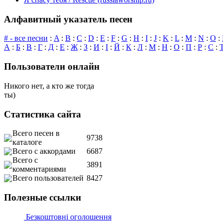
Алфавитный указатель песен
# - все песни
:
A
:
B
:
C
:
D
:
E
:
F
:
G
:
H
:
I
:
J
:
K
:
L
:
M
:
N
:
O
:
А
:
Б
:
В
:
Г
:
Д
:
Е
:
Ж
:
З
:
И
:
І
:
Й
:
К
:
Л
:
М
:
Н
:
О
:
П
:
Р
:
С
:
Пользователи онлайн
Никого нет, а кто же тогда
ты)
Статистика сайта
Всего песен в
9738
каталоге
Всего с аккордами
6687
Всего с
3891
комментариями
Всего пользователей
8427
Полезные ссылки
Безкоштовні оголошення