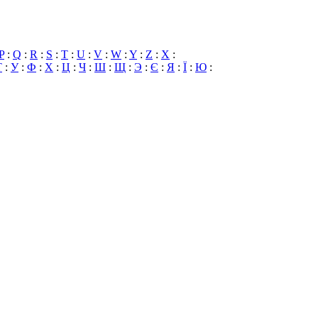
P
:
Q
:
R
:
S
:
T
:
U
:
V
:
W
:
Y
:
Z
:
X
:
Т
:
У
:
Ф
:
Х
:
Ц
:
Ч
:
Ш
:
Щ
:
Э
:
Є
:
Я
:
Ї
:
Ю
: