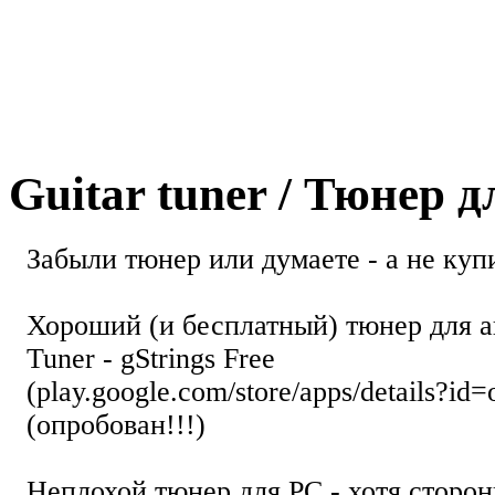
Guitar tuner / Тюнер 
Забыли тюнер или думаете - а не купи
Хороший (и бесплатный) тюнер для а
Tuner - gStrings Free
(play.google.com/store/apps/details?id=
(опробован!!!)
Неплохой тюнер для РС - хотя стор