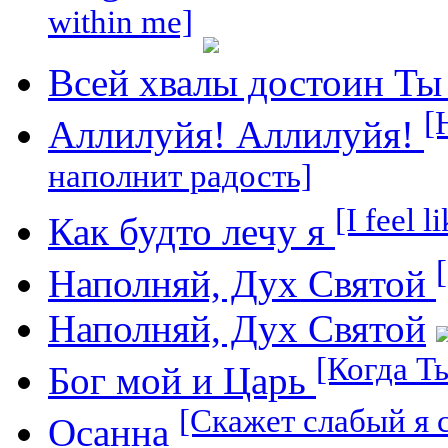
within me]
Всей хвалы достоин Т
[
Аллилуйя! Аллилуйя!
наполнит радость]
[I feel l
Как будто лечу я
Наполняй, Дух Святой
Наполняй, Дух Святой
[Когда Т
Бог мой и Царь
[Скажет слабый я с
Осанна