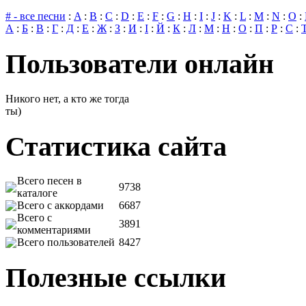
# - все песни
:
A
:
B
:
C
:
D
:
E
:
F
:
G
:
H
:
I
:
J
:
K
:
L
:
M
:
N
:
O
:
А
:
Б
:
В
:
Г
:
Д
:
Е
:
Ж
:
З
:
И
:
І
:
Й
:
К
:
Л
:
М
:
Н
:
О
:
П
:
Р
:
С
:
Пользователи онлайн
Никого нет, а кто же тогда
ты)
Статистика сайта
Всего песен в
9738
каталоге
Всего с аккордами
6687
Всего с
3891
комментариями
Всего пользователей
8427
Полезные ссылки