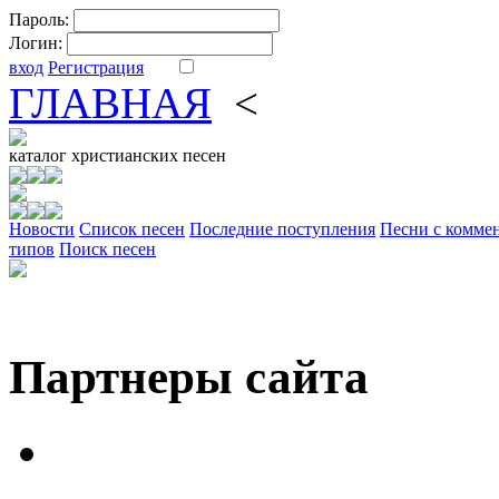
Пароль:
Логин:
вход
Регистрация
ГЛАВНАЯ
<
ФОРУМ
DV
каталог
христианских песен
Новости
Cписок песен
Последние поступления
Песни с комме
типов
Поиск песен
Партнеры сайта