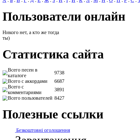
А
:
Б
:
В
:
Г
:
Д
:
Е
:
Ж
:
З
:
И
:
І
:
Й
:
К
:
Л
:
М
:
Н
:
О
:
П
:
Р
:
С
:
Пользователи онлайн
Никого нет, а кто же тогда
ты)
Статистика сайта
Всего песен в
9738
каталоге
Всего с аккордами
6687
Всего с
3891
комментариями
Всего пользователей
8427
Полезные ссылки
Безкоштовні оголошення