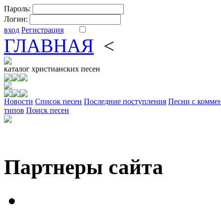
Пароль:
Логин:
вход
Регистрация
ГЛАВНАЯ
<
ФОРУМ
DV
каталог
христианских песен
Новости
Cписок песен
Последние поступления
Песни с комме
типов
Поиск песен
Партнеры сайта