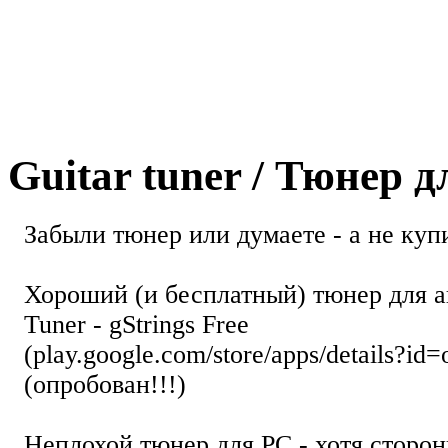
Guitar tuner / Тюнер 
Забыли тюнер или думаете - а не купи
Хороший (и бесплатный) тюнер для а
Tuner - gStrings Free
(play.google.com/store/apps/details?id=
(опробован!!!)
Неплохой тюнер для РС - хотя стор