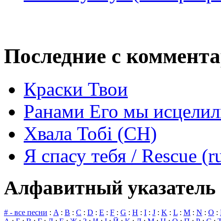
Последние с коммент
Краски Твои
Ранами Его мы исцелил
Хвала Тобі (СН)
Я спасу тебя / Rescue (r
Алфавитный указатель 
# - все песни
:
A
:
B
:
C
:
D
:
E
:
F
:
G
:
H
:
I
:
J
:
K
:
L
:
M
:
N
:
O
: