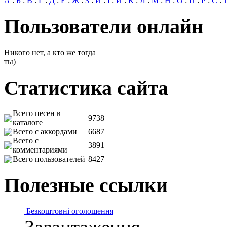
А
:
Б
:
В
:
Г
:
Д
:
Е
:
Ж
:
З
:
И
:
І
:
Й
:
К
:
Л
:
М
:
Н
:
О
:
П
:
Р
:
С
:
Пользователи онлайн
Никого нет, а кто же тогда
ты)
Статистика сайта
Всего песен в
9738
каталоге
Всего с аккордами
6687
Всего с
3891
комментариями
Всего пользователей
8427
Полезные ссылки
Безкоштовні оголошення