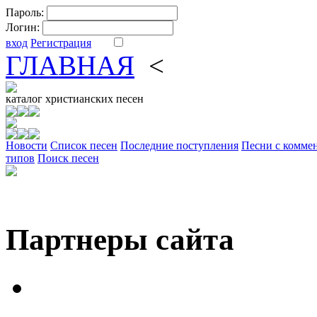
Пароль:
Логин:
вход
Регистрация
ГЛАВНАЯ
<
ФОРУМ
DV
каталог
христианских песен
Новости
Cписок песен
Последние поступления
Песни с комме
типов
Поиск песен
Партнеры сайта