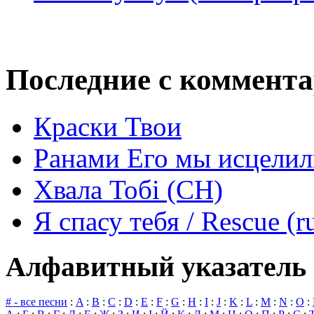
Последние с коммент
Краски Твои
Ранами Его мы исцелил
Хвала Тобі (СН)
Я спасу тебя / Rescue (r
Алфавитный указатель 
# - все песни
:
A
:
B
:
C
:
D
:
E
:
F
:
G
:
H
:
I
:
J
:
K
:
L
:
M
:
N
:
O
: