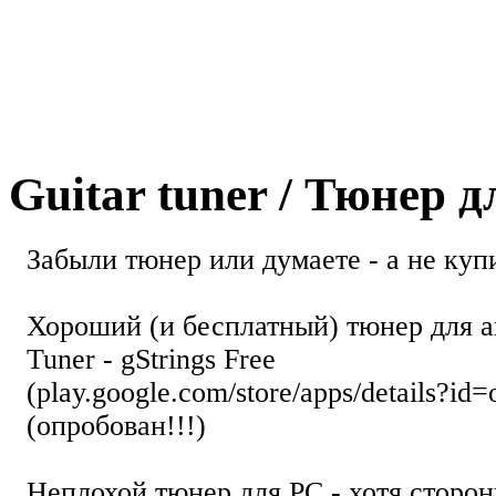
Guitar tuner / Тюнер 
Забыли тюнер или думаете - а не купи
Хороший (и бесплатный) тюнер для а
Tuner - gStrings Free
(play.google.com/store/apps/details?id=
(опробован!!!)
Неплохой тюнер для РС - хотя стор