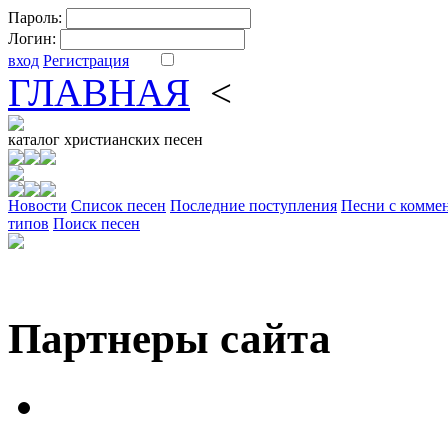
Пароль:
Логин:
вход
Регистрация
ГЛАВНАЯ
<
ФОРУМ
DV
каталог
христианских песен
Новости
Cписок песен
Последние поступления
Песни с комме
типов
Поиск песен
Партнеры сайта