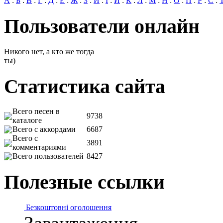
А
:
Б
:
В
:
Г
:
Д
:
Е
:
Ж
:
З
:
И
:
І
:
Й
:
К
:
Л
:
М
:
Н
:
О
:
П
:
Р
:
С
:
Пользователи онлайн
Никого нет, а кто же тогда
ты)
Статистика сайта
Всего песен в
9738
каталоге
Всего с аккордами
6687
Всего с
3891
комментариями
Всего пользователей
8427
Полезные ссылки
Безкоштовні оголошення