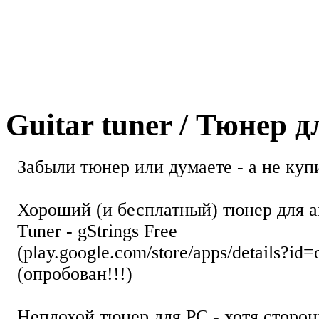
Guitar tuner / Тюнер 
Забыли тюнер или думаете - а не купи
Хороший (и бесплатный) тюнер для а
Tuner - gStrings Free
(play.google.com/store/apps/details?id=
(опробован!!!)
Неплохой тюнер для РС - хотя стор