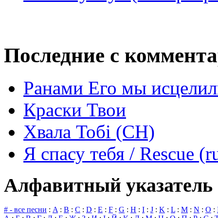
Последние с коммент
Ранами Его мы исцелил
Краски Твои
Хвала Тобі (СН)
Я спасу тебя / Rescue (r
Алфавитный указатель 
# - все песни
:
A
:
B
:
C
:
D
:
E
:
F
:
G
:
H
:
I
:
J
:
K
:
L
:
M
:
N
:
O
: