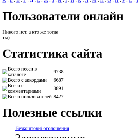
А
:
Б
:
В
:
Г
:
Д
:
Е
:
Ж
:
З
:
И
:
І
:
Й
:
К
:
Л
:
М
:
Н
:
О
:
П
:
Р
:
С
:
Пользователи онлайн
Никого нет, а кто же тогда
ты)
Статистика сайта
Всего песен в
9738
каталоге
Всего с аккордами
6687
Всего с
3891
комментариями
Всего пользователей
8427
Полезные ссылки
Безкоштовні оголошення