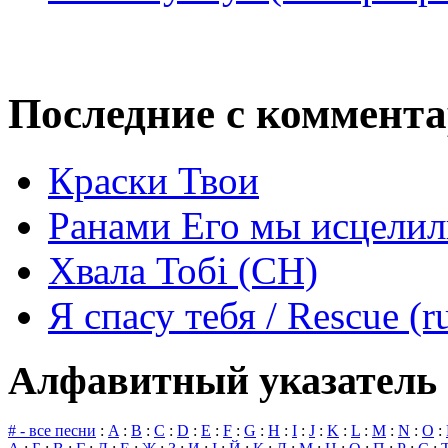
Последние с коммент
Краски Твои
Ранами Его мы исцелил
Хвала Тобі (СН)
Я спасу тебя / Rescue (r
Алфавитный указатель 
# - все песни
:
A
:
B
:
C
:
D
:
E
:
F
:
G
:
H
:
I
:
J
:
K
:
L
:
M
:
N
:
O
: