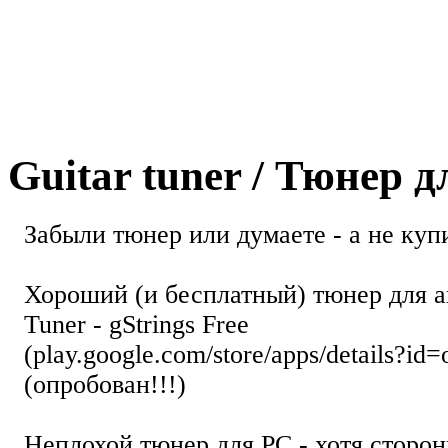
Guitar tuner / Тюнер 
Забыли тюнер или думаете - а не купи
Хороший (и бесплатный) тюнер для а
Tuner - gStrings Free
(play.google.com/store/apps/details?id=
(опробован!!!)
Неплохой тюнер для РС - хотя стор