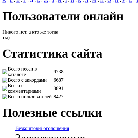
А
:
Б
:
В
:
Г
:
Д
:
Е
:
Ж
:
З
:
И
:
І
:
Й
:
К
:
Л
:
М
:
Н
:
О
:
П
:
Р
:
С
:
Пользователи онлайн
Никого нет, а кто же тогда
ты)
Статистика сайта
Всего песен в
9738
каталоге
Всего с аккордами
6687
Всего с
3891
комментариями
Всего пользователей
8427
Полезные ссылки
Безкоштовні оголошення