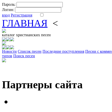
Пароль:
Логин:
вход
Регистрация
ГЛАВНАЯ
<
ФОРУМ
DV
каталог
христианских песен
Новости
Cписок песен
Последние поступления
Песни с комме
типов
Поиск песен
Партнеры сайта