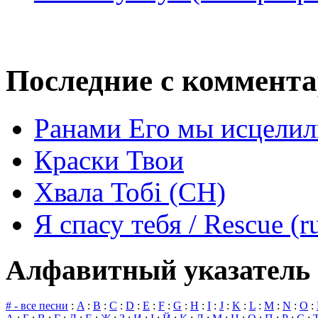
Последние с коммент
Ранами Его мы исцелил
Краски Твои
Хвала Тобі (СН)
Я спасу тебя / Rescue (r
Алфавитный указатель 
# - все песни
:
A
:
B
:
C
:
D
:
E
:
F
:
G
:
H
:
I
:
J
:
K
:
L
:
M
:
N
:
O
: