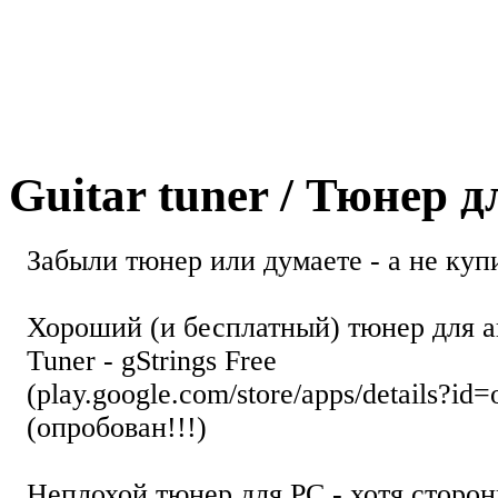
Guitar tuner / Тюнер 
Забыли тюнер или думаете - а не купи
Хороший (и бесплатный) тюнер для а
Tuner - gStrings Free
(play.google.com/store/apps/details?id=
(опробован!!!)
Неплохой тюнер для РС - хотя стор