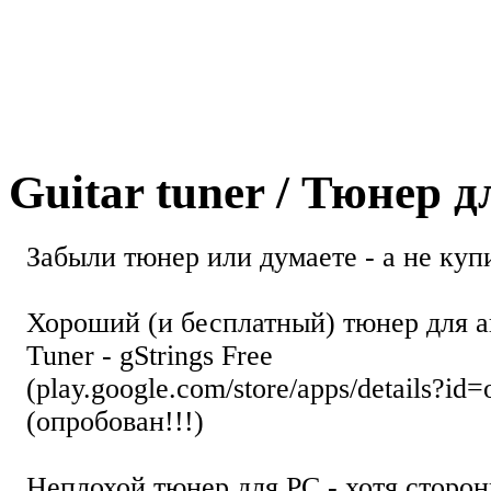
Guitar tuner / Тюнер 
Забыли тюнер или думаете - а не купи
Хороший (и бесплатный) тюнер для а
Tuner - gStrings Free
(play.google.com/store/apps/details?id=
(опробован!!!)
Неплохой тюнер для РС - хотя стор