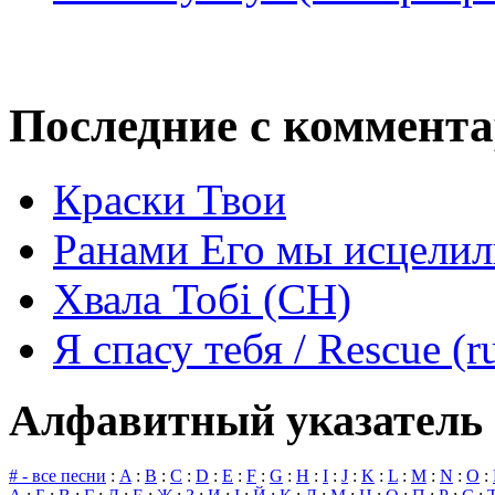
Последние с коммент
Краски Твои
Ранами Его мы исцелил
Хвала Тобі (СН)
Я спасу тебя / Rescue (r
Алфавитный указатель 
# - все песни
:
A
:
B
:
C
:
D
:
E
:
F
:
G
:
H
:
I
:
J
:
K
:
L
:
M
:
N
:
O
: