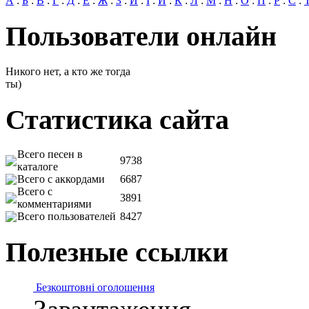
А
:
Б
:
В
:
Г
:
Д
:
Е
:
Ж
:
З
:
И
:
І
:
Й
:
К
:
Л
:
М
:
Н
:
О
:
П
:
Р
:
С
:
Пользователи онлайн
Никого нет, а кто же тогда
ты)
Статистика сайта
Всего песен в
9738
каталоге
Всего с аккордами
6687
Всего с
3891
комментариями
Всего пользователей
8427
Полезные ссылки
Безкоштовні оголошення