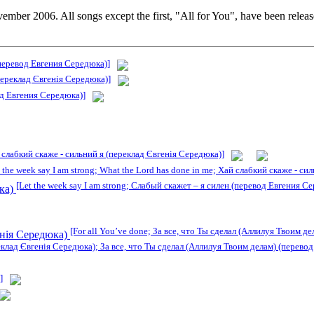
er 2006. All songs except the first, "All for You", have been releas
 (перевод Евгения Середюка)]
(переклад Євгенія Середюка)]
од Евгения Середюка)]
й слабкий скаже - сильний я (переклад Євгенія Середюка)]
t the week say I am strong; What the Lord has done in me; Хай слабкий скаже - с
[Let the week say I am strong; Слабый скажет – я силен (перевод Евгения С
юка)
[For all You’ve done; За все, что Ты сделал (Аллилуя Твоим д
енія Середюка)
реклад Євгенія Середюка); За все, что Ты сделал (Аллилуя Твоим делам) (перево
]