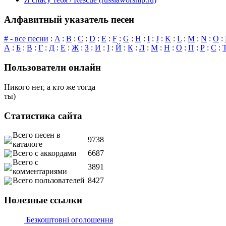
Алфавитный указатель песен
# - все песни
:
A
:
B
:
C
:
D
:
E
:
F
:
G
:
H
:
I
:
J
:
K
:
L
:
M
:
N
:
O
:
А
:
Б
:
В
:
Г
:
Д
:
Е
:
Ж
:
З
:
И
:
І
:
Й
:
К
:
Л
:
М
:
Н
:
О
:
П
:
Р
:
С
:
Пользователи онлайн
Никого нет, а кто же тогда
ты)
Статистика сайта
Всего песен в
9738
каталоге
Всего с аккордами
6687
Всего с
3891
комментариями
Всего пользователей
8427
Полезные ссылки
Безкоштовні оголошення