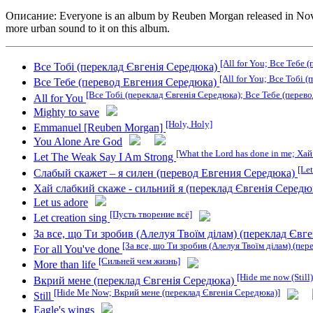
Описание: Everyone is an album by Reuben Morgan released in Novemb
more urban sound to it on this album.
[All for You; Все Тебе
Все Тобі (переклад Євгенія Середюка)
[All for You; Все Тобі 
Все Тебе (перевод Евгения Середюка)
[Все Тобі (переклад Євгенія Середюка); Все Тебе (перев
All for You
Mighty to save
[Holy, Holy]
Emmanuel [Reuben Morgan]
You Alone Are God
[What the Lord has done in me; Ха
Let The Weak Say I Am Strong
[Le
Слабый скажет – я силен (перевод Евгения Середюка)
Хай слабкий скаже - сильний я (переклад Євгенія Серед
Let us adore
[Пусть творение всё]
Let creation sing
За все, що Ти зробив (Алелуя Твоїм ділам) (переклад Євг
[За все, що Ти зробив (Алелуя Твоїм ділам) (пе
For all You've done
[Сильней чем жизнь]
More than life
[Hide me now (Still)
Вкрий мене (переклад Євгенія Середюка)
[Hide Me Now; Вкрий мене (переклад Євгенія Середюка)]
Still
Eagle's wings