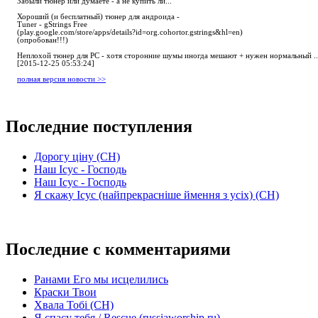
Забыли тюнер или думаете - а не купить ли...
Хороший (и бесплатный) тюнер для андроида -
Tuner - gStrings Free
(play.google.com/store/apps/details?id=org.cohortor.gstrings&hl=en)
(опробован!!!)
Неплохой тюнер для РС - хотя сторонние шумы иногда мешают + нужен нормальный ..
[2015-12-25 05:53:24]
полная версия новости >>
Последние поступления
Дорогу ціну (СН)
Наш Ісус - Господь
Наш Ісус - Господь
Я скажу Ісус (найпрекрасніше ймення з усіх) (СН)
Последние с комментариями
Ранами Его мы исцелились
Краски Твои
Хвала Тобі (СН)
Я спасу тебя / Rescue (russiaworship.ru)