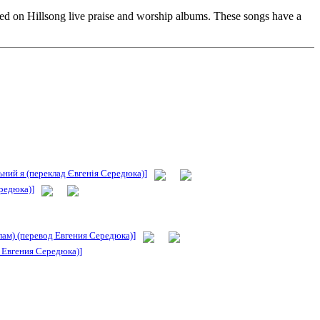
ed on Hillsong live praise and worship albums. These songs have a
ильний я (переклад Євгенія Середюка)]
ередюка)]
елам) (перевод Евгения Середюка)]
д Евгения Середюка)]