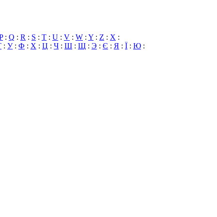
P
:
Q
:
R
:
S
:
T
:
U
:
V
:
W
:
Y
:
Z
:
X
:
Т
:
У
:
Ф
:
Х
:
Ц
:
Ч
:
Ш
:
Щ
:
Э
:
Є
:
Я
:
Ї
:
Ю
: