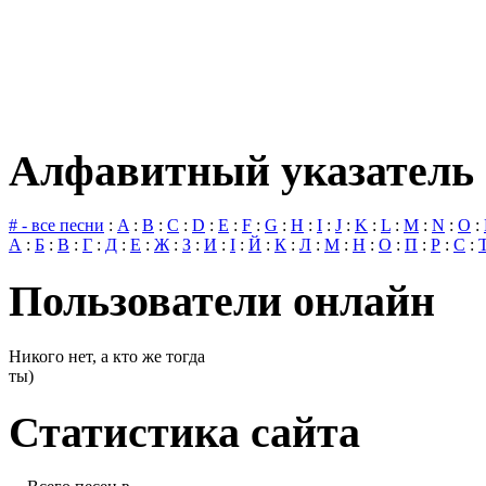
Алфавитный указатель 
# - все песни
:
A
:
B
:
C
:
D
:
E
:
F
:
G
:
H
:
I
:
J
:
K
:
L
:
M
:
N
:
O
:
А
:
Б
:
В
:
Г
:
Д
:
Е
:
Ж
:
З
:
И
:
І
:
Й
:
К
:
Л
:
М
:
Н
:
О
:
П
:
Р
:
С
:
Пользователи онлайн
Никого нет, а кто же тогда
ты)
Статистика сайта