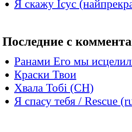
Я скажу Ісус (найпрекр
Последние с коммент
Ранами Его мы исцелил
Краски Твои
Хвала Тобі (СН)
Я спасу тебя / Rescue (r