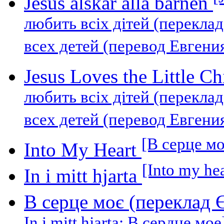
Jesus alskar alla barnen
любить всіх дітей (перекла
всех детей (перевод Евгени
Jesus Loves the Little C
любить всіх дітей (перекла
всех детей (перевод Евгени
[В серце моє
Into My Heart
[Into my he
In i mitt hjarta
В серце моє (переклад 