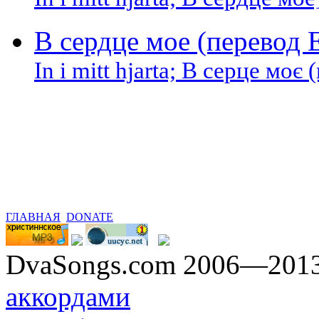
In i mitt hjаrta; В сердце мое
В сердце мое (перевод
In i mitt hjаrta; В серце мо
ГЛАВНАЯ
DONATE
DvaSongs.com 2006—201
аккордами