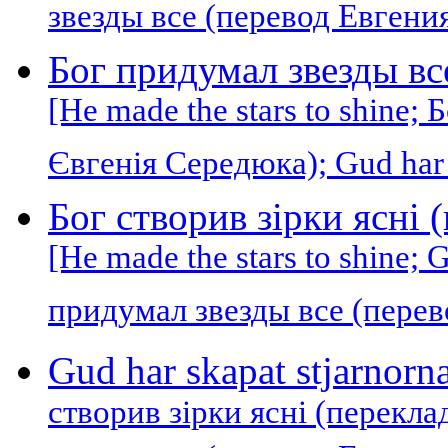
звезды все (перевод Евгени
Бог придумал звезды вс
[He made the stars to shine;
Євгенія Середюка); Gud har 
Бог створив зірки ясні 
[He made the stars to shine; 
придумал звезды все (пере
Gud har skapat stjarnorn
створив зірки ясні (перекл