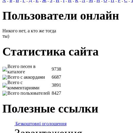
А
:
Б
:
В
:
Г
:
Д
:
Е
:
Ж
:
З
:
И
:
І
:
Й
:
К
:
Л
:
М
:
Н
:
О
:
П
:
Р
:
С
:
Пользователи онлайн
Никого нет, а кто же тогда
ты)
Статистика сайта
Всего песен в
9738
каталоге
Всего с аккордами
6687
Всего с
3891
комментариями
Всего пользователей
8427
Полезные ссылки
Безкоштовні оголошення