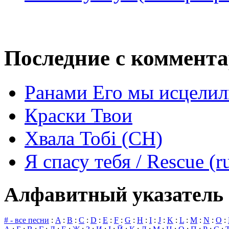
Последние с коммент
Ранами Его мы исцелил
Краски Твои
Хвала Тобі (СН)
Я спасу тебя / Rescue (r
Алфавитный указатель 
# - все песни
:
A
:
B
:
C
:
D
:
E
:
F
:
G
:
H
:
I
:
J
:
K
:
L
:
M
:
N
:
O
: