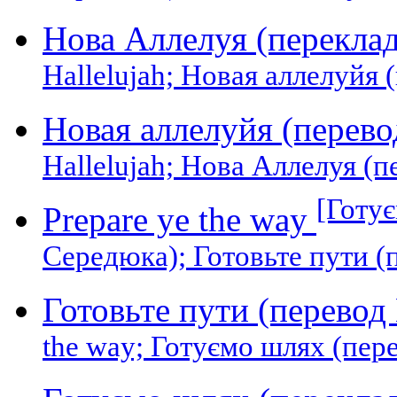
Нова Аллелуя (перекла
Hallelujah; Новая аллелуйя
Новая аллелуйя (перев
Hallelujah; Нова Аллелуя (
[Готу
Prepare ye the way
Середюка); Готовьте пути (
Готовьте пути (перево
the way; Готуємо шлях (пер