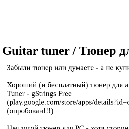
Guitar tuner / Тюнер 
Забыли тюнер или думаете - а не купи
Хороший (и бесплатный) тюнер для а
Tuner - gStrings Free
(play.google.com/store/apps/details?id=
(опробован!!!)
Неплохой тюнер для РС - хотя стор