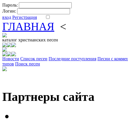
Пароль:
Логин:
вход
Регистрация
ГЛАВНАЯ
<
ФОРУМ
DV
каталог
христианских песен
Новости
Cписок песен
Последние поступления
Песни с комме
типов
Поиск песен
Партнеры сайта