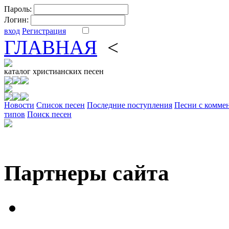
Пароль:
Логин:
вход
Регистрация
ГЛАВНАЯ
<
ФОРУМ
DV
каталог
христианских песен
Новости
Cписок песен
Последние поступления
Песни с комме
типов
Поиск песен
Партнеры сайта