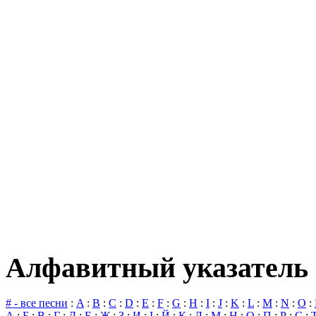
Алфавитный указатель 
# - все песни
:
A
:
B
:
C
:
D
:
E
:
F
:
G
:
H
:
I
:
J
:
K
:
L
:
M
:
N
:
O
:
А
:
Б
:
В
:
Г
:
Д
:
Е
:
Ж
:
З
:
И
:
І
:
Й
:
К
:
Л
:
М
:
Н
:
О
:
П
:
Р
:
С
: