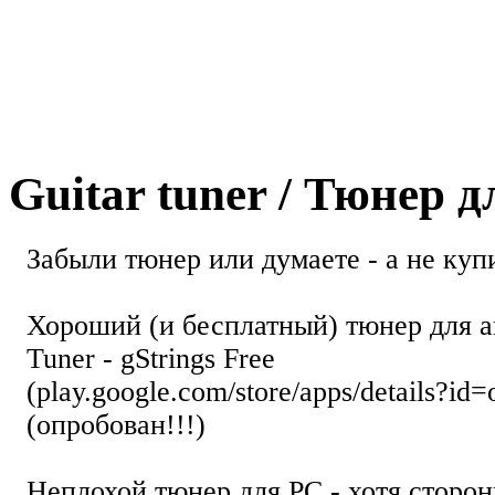
Guitar tuner / Тюнер 
Забыли тюнер или думаете - а не купи
Хороший (и бесплатный) тюнер для а
Tuner - gStrings Free
(play.google.com/store/apps/details?id=
(опробован!!!)
Неплохой тюнер для РС - хотя стор