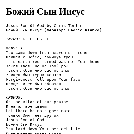
Божий Сын Иисус
Jesus Son Of God by Chris Tomlin

Божий Сын Иисус (перевод: Leonid Raenko)

INTRO:
 G  C  D5  C

VERSE 1
:

You came down from heaven's throne

Пришел с небес, покинув трон

This earth You formed was not Your home

Земля Твоя, но не Твой дом 

Такой любви мир еще не знал

Унижен был терна венцом  

Forgiveness fell upon Your face

Проще-ни-ем был облачен 

Такой любви мир еще не знал

CHORUS:

On the altar of our praise

И на алтаре хвалы

Let there be no higher name

Только Имя, нет других 

Jesus Son of God

Божий Сын Иисус

You laid down Your perfect life

Совершенный жизнь отдал 
