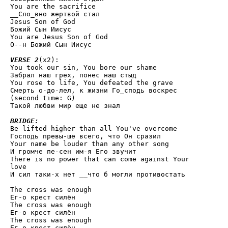
You are the sacrifice

__Сло_вно жертвой стал

Jesus Son of God

Божий Сын Иисус

You are Jesus Son of God

О--н Божий Сын Иисус

VERSE 2
(x2):

You took our sin, You bore our shame

Забрал наш грех, понес наш стыд

You rose to life, You defeated the grave

Смерть о-до-лел, к жизни Го_сподь воскрес

(second time: G)

Такой любви мир еще не знал

BRIDGE:

Be lifted higher than all You've overcome

Господь превы-ше всего, что Он сразил

Your name be louder than any other song

И громче пе-сен им-я Его звучит

There is no power that can come against Your 

love

И сил таки-х нет __что б могли противостать

The cross was enough

Ег-о крест силён

The cross was enough

Ег-о крест силён

The cross was enough

Ег-о крест силён
