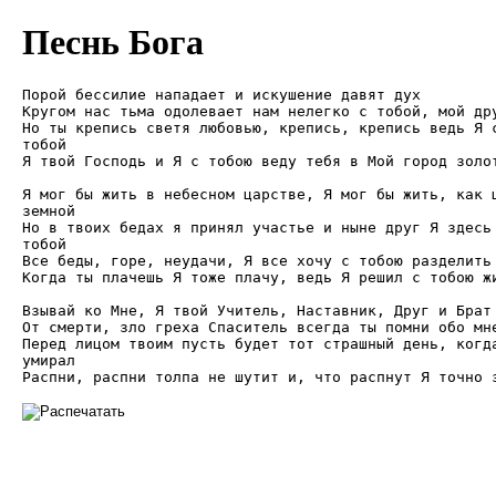
Песнь Бога
Порой бессилие нападает и искушение давят дух 

Кругом нас тьма одолевает нам нелегко с тобой, мой дру
Но ты крепись светя любовью, крепись, крепись ведь Я с
тобой 

Я твой Господь и Я с тобою веду тебя в Мой город золот
Я мог бы жить в небесном царстве, Я мог бы жить, как ц
земной 

Но в твоих бедах я принял участье и ныне друг Я здесь 
тобой 

Все беды, горе, неудачи, Я все хочу с тобою разделить 
Когда ты плачешь Я тоже плачу, ведь Я решил с тобою жи
Взывай ко Мне, Я твой Учитель, Наставник, Друг и Брат 
От смерти, зло греха Спаситель всегда ты помни обо мне
Перед лицом твоим пусть будет тот страшный день, когда
умирал 

Распни, распни толпа не шутит и, что распнут Я точно 