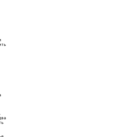


 

ть 

 

 

ва 

ь 

е 
