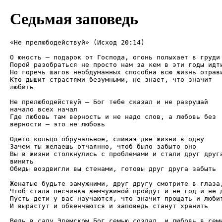
Седьмая заповедь
«Не прелюбодействуй» (Исход 20:14) 

О юность – подарок от Господа, огонь полыхает в груди 
Порой разобраться не просто нам за кем в эти годы идти
Но горечь шагов необдуманных способна всю жизнь отрави
Кто дышит страстями безумными, не знает, что значит 

любить 

Не прелюбодействуй – Бог тебе сказал и не разрушай 

начало всех начал 

Где любовь там верность и не надо слов, а любовь без 

верности – это не любовь 

Одето кольцо обручальное, сливая две жизни в одну 

Зачем ты желаешь отчаянно, чтоб было забыто оно 

Вы в жизни столкнулись с проблемами и стали друг друга
винить 

Обиды воздвигли вы стенами, готовы друг друга забыть 

Женатые будьте замужними, друг другу смотрите в глаза,
Чтоб стала песчинка жемчужиной пройдут и не год и не д
Пусть дети у вас научаются, что значит прощать и любит
И вырастут и обвенчаются и заповедь станут хранить 

Ведь в саду Эдемском Бог семью создал, и любовь в семь