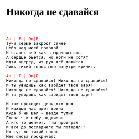
Никогда не сдавайся
Тучи серые закроют синее 

Небо над моей головой 

И станет всё как в мрачном сне.

А сердце бьется, но ноги не хотят 

Идти вперед, из рук всё валится 

Лишь тихий голос мне изнутри кричит: 

Никогда не сдавайся! Никогда не сдавайся! 

И ты увидишь как взойдет твоя заря! 

Никогда не сдавайся! Никогда не сдавайся! 

И ты увидишь как взойдет твоя заря! 

И так проходит день ото дня 

И каждый час идет война 

Куда б ни шел - везде тупик 

Глаза я к небу поднимаю 

А кто то шепчет: "Ты проиграл 

И всё до последнего ты потерял!" 

Но тут же тихий голос 

Мне снова прокричал: 