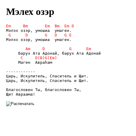
Мэлех озэр
Мэлэх озэр, умошиа  умаген.

     Маген  Авраhам 

------------

Царь, Искупитель, Спаситель и Щит.

Царь, Искупитель, Спаситель и Щит.

Благословен Ты, благословен Ты,
