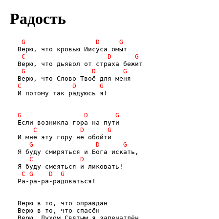
Радость
  И потому так радуюсь я!

  Ра-ра-ра-радоваться!

  Верю в то, что оправдан

  Верю в то, что спасён

  Верю, Духом Святым я запечатлён
