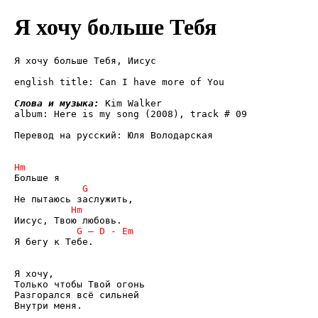
Я хочу больше Тебя
Я хочу больше Тебя, Иисус

english title: Can I have more of You

Слова и музыка: 
Kim Walker

album: Here is my song (2008), track # 09

Перевод на русский: Юля Володарская

Я бегу к Тебе.

Я хочу,

Только чтобы Твой огонь

Разгорался всё сильней

Внутри меня.
