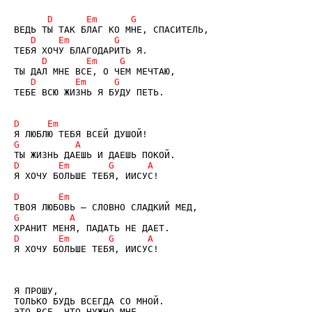
ТЕБЕ ВСЮ ЖИЗНЬ Я БУДУ ПЕТЬ.

Я ХОЧУ БОЛЬШЕ ТЕБЯ, ИИСУС!

Я ХОЧУ БОЛЬШЕ ТЕБЯ, ИИСУС!

Я ПРОШУ,

ТОЛЬКО БУДЬ ВСЕГДА СО МНОЙ.

ЭТО ВСЕ, ЧТО НУЖНО МНЕ, -
