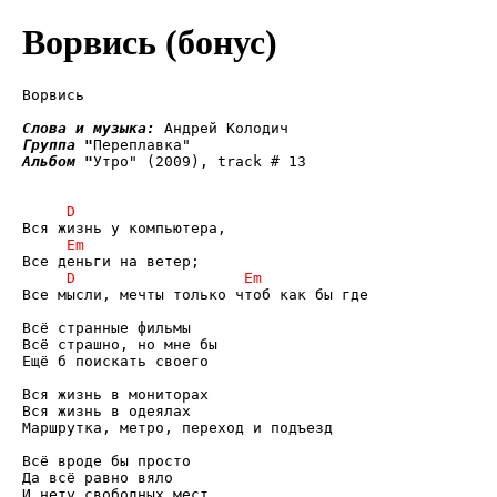
Ворвись (бонус)
Ворвись

Слова и музыка: 
Группа "
Альбом "
Утро" (2009), track # 13

Все мысли, мечты только чтоб как бы где

Всё странные фильмы

Всё страшно, но мне бы

Ещё б поискать своего

Вся жизнь в мониторах 

Вся жизнь в одеялах

Маршрутка, метро, переход и подъезд

Всё вроде бы просто

Да всё равно вяло

И нету свободных мест
