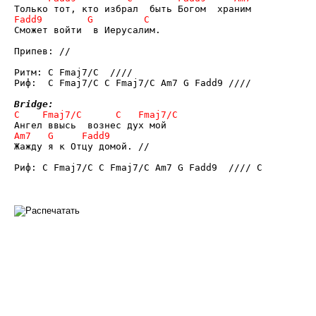
Сможет войти  в Иерусалим. 

Припев: //

Ритм: C Fmaj7/C  ////  

Риф:  C Fmaj7/C C Fmaj7/C Am7 G Fadd9 ////

Bridge:
Жажду я к Отцу домой. //

Риф: C Fmaj7/C C Fmaj7/C Am7 G Fadd9  //// C
