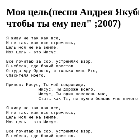
Моя цель(песня Андрея Якуб
чтобы ты ему пел" ;2007)
Я живу не так как все, 

И не так, как все стремлюсь,

Цель моя не на земле,

Моя цель - это Иисус.

Всё почитаю за сор, устремляю взор,

В небеса, где божий престол.

Оттуда жду Одного, и только лишь Его,

Спасителя моего.

Припев: Иисус, Ты моё сокровище,

             Иисус, Ты дороже всего,

             Иисус, Ты один поможешь мне,

             Стать как Ты, не нужно больше мне ничего.
Я живу не так как все, 

И не так, как все стремлюсь,

Цель моя не на земле,

Моя цель - это Иисус.

Всё почитаю за сор, устремляю взор,

В небеса, где божий престол.
