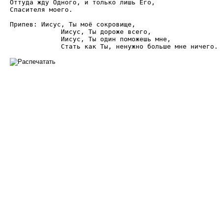
Оттуда жду Одного, и только лишь Его,

Спасителя моего.

Припев: Иисус, Ты моё сокровище,

             Иисус, Ты дороже всего,

             Иисус, Ты один поможешь мне,

             Стать как Ты, ненужно больше мне ничего.