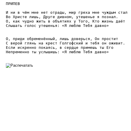
ПРИПЕВ

И ни в чём мне нет отрады, мир греха мне чуждым стал

Во Христе лишь, Друге дивном, утешенье я познал.

О, как чудно жить в объятиях у Того, Кто жизнь даёт

Слышать голос утешенья: «Я люблю Тебя давно»

О, приди обременённый, лишь доверься, Он простит

С верой глянь на крест Голгофский и тебя он оживит.

Если искренно покаясь, в сердце примешь ты Его

Непременно ты услышишь: «Я люблю Тебя давно»
