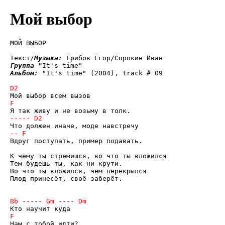
Мой выбор
МОЙ ВЫБОР

Текст/
Музыка: 
Группа "
Альбом: 
"It's time" (2004), track # 09

Вдруг поступать, пример подавать.

К чему ты стремишся, во что ты вложился

Тем будешь ты, как ни крути.

Во что ты вложился, чем перекрылся

Плод принесёт, своё заберёт.
