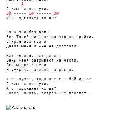
Кто подскажет когда?

По жизни без воли.

Без Твоей силы ни за что не пройти.

Стирая все грани

Давит меня и мне не доползти.

Нет планов, нет денег.

Вены меня разрывают на части.

Все мысли и цели

Я умираю, наверно напрасно.

Кто научит, куда нам с тобой идти?

С кем не по пути.

Кто подскажет когда?

Новое начать, встречи не проспать.
