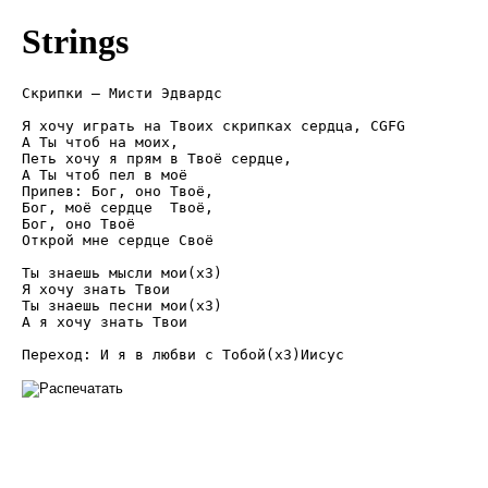
Strings
Скрипки – Мисти Эдвардс

Я хочу играть на Твоих скрипках сердца, CGFG

А Ты чтоб на моих,

Петь хочу я прям в Твоё сердце,

А Ты чтоб пел в моё

Припев: Бог, оно Твоё,

Бог, моё сердце  Твоё,

Бог, оно Твоё

Открой мне сердце Своё

Ты знаешь мысли мои(х3)

Я хочу знать Твои

Ты знаешь песни мои(х3)

А я хочу знать Твои
