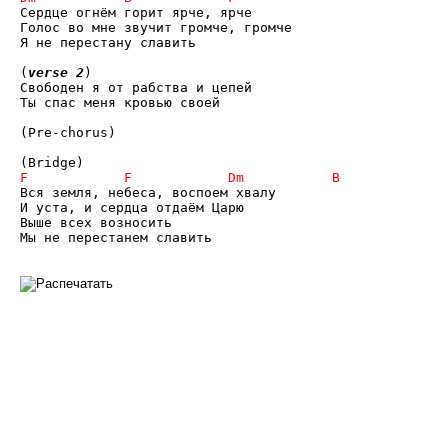
Сердце огнём горит ярче, ярче 

Голос во мне звучит громче, громче 

Я не перестану славить

(
verse 2
)

Свободен я от рабства и цепей

Ты спас меня кровью своей

(Pre-chorus)

Вся земля, небеса, воспоем хвалу

И уста, и сердца отдаём Царю

Выше всех возносить

Мы не перестанем славить
