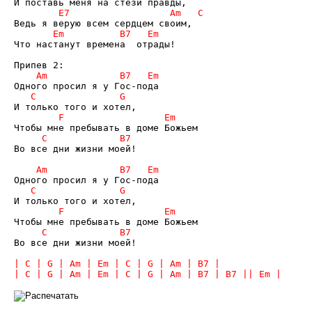
Что настанут времена  отрады!

Во все дни жизни моей!

Во все дни жизни моей!

| C | G | Am | Em | C | G | Am | B7 | B7 || Em |